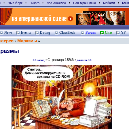
•
•
•
•
•
•
н
Нью-Йорк
Чикаго
Лос-Анжелес
Сан-Франциcко
Майами
Клив
News
Events
Dating
Classifieds
Forum
Chat
YP
ллереи
Маразмы
»
»
размы
• Страница
15/48
•
<< назад
дальше >>