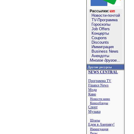
Рассылки:
Новости-почтой
TV-Программа
Гороскопы
Job Offers
Концерты
Coupons
Discounts
Иммиграция
Business News
Анекдоты
Многое другое...
Другие ресурсы
NEWS CENTRAL
Программа TV
Finance News
Мода
Кино
Новости кино
Кинообзоры
Спорт
Музыка
Штаты
Едем в Америку!
Иммиграция
Визы