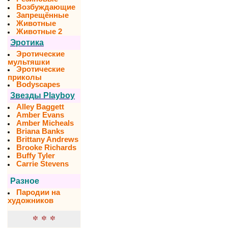
Возбуждающие
Запрещённые
Животные
Животные 2
Эротика
Эротические
мультяшки
Эротические
приколы
Bodyscapes
Звезды Playboy
Alley Baggett
Amber Evans
Amber Micheals
Briana Banks
Brittany Andrews
Brooke Richards
Buffy Tyler
Carrie Stevens
Разное
Пародии на
художников
* * *