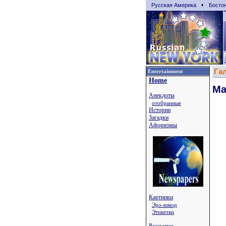
•
Русская Америка
Босто
Га
Entertainment
Home
Ма
Анекдоты
отобранные
Истории
Загадки
Афоризмы
Картинки
Эро-юмор
Этикетки