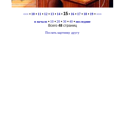
15
•
•
•
•
•
•
•
•
•
•
•
<<<
10
11
12
13
14
16
17
18
19
>>>
•
•
•
•
•
в начало
10
20
30
40
последние
Всего
48
страниц
Послать картинку другу