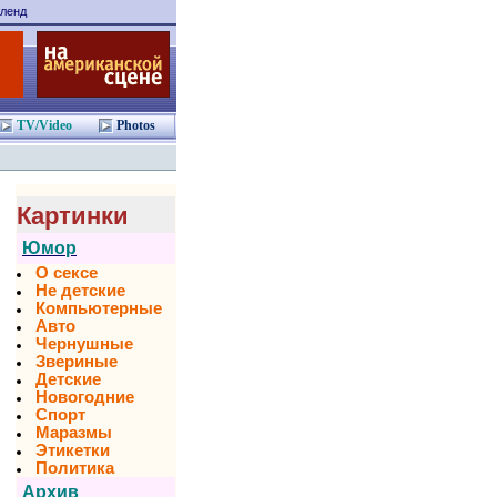
ленд
TV/Video
Photos
Картинки
Юмор
О сексе
Не детские
Компьютерные
Авто
Чернушные
Звериные
Детские
Новогодние
Спорт
Маразмы
Этикетки
Политика
Архив