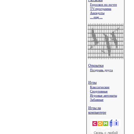
Рассылки
Гороскоп по почте
TV-программа
Анекдоты
... еще ...
Открытки
Поздравь друга
Игры
Классические
Спортивные
Игровые автоматы
Забавные
Игры на
компьютере