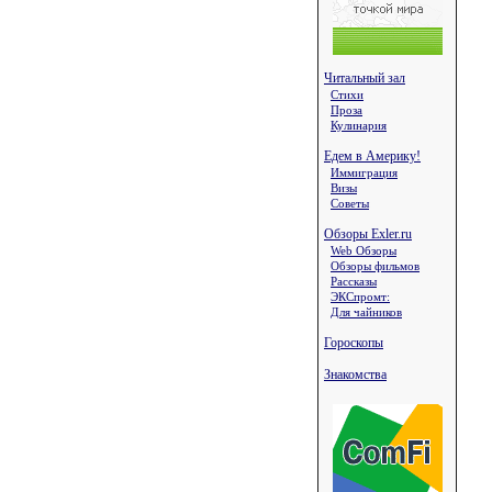
Читальный зал
Стихи
Проза
Кулинария
Едем в Америку!
Иммиграция
Визы
Советы
Обзоры Exler.ru
Web Обзоры
Обзоры фильмов
Рассказы
ЭКСпромт:
Для чайников
Гороскопы
Знакомства