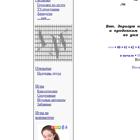
Рассылки
Гороскоп по почте
TV-программа
Анекдоты
... еще ...
•
•
•
•
<<<
40
41
42
4
•
в начало
1
Вс
Посл
Открытки
Поздравь друга
Игры
Классические
Спортивные
Игровые автоматы
Забавные
Игры на
компьютере