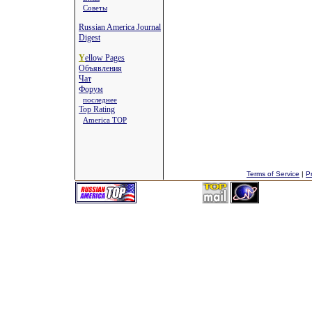
Советы
Russian America Journal
Digest
Y
ellow Pages
Объявления
Чат
Форум
последнее
Top Rating
America TOP
Terms of Service
|
Pr