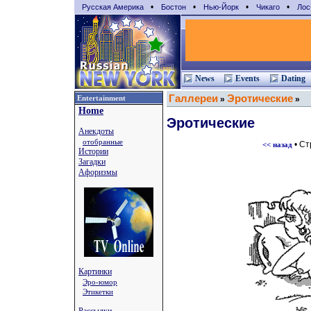
•
•
•
•
Русская Америка
Бостон
Нью-Йорк
Чикаго
Лос
News
Events
Dating
Галлереи
Эротические
Entertainment
»
»
Home
Эротические
Анекдоты
отобранные
• С
<< назад
Истории
Загадки
Афоризмы
Картинки
Эро-юмор
Этикетки