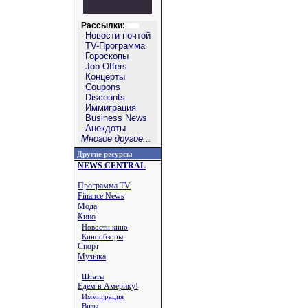
Рассылки:
Новости-почтой
TV-Программа
Гороскопы
Job Offers
Концерты
Coupons
Discounts
Иммиграция
Business News
Анекдоты
Многое другое...
Другие ресурсы
NEWS CENTRAL
Программа TV
Finance News
Мода
Кино
Новости кино
Кинообзоры
Спорт
Музыка
Штаты
Едем в Америку!
Иммиграция
Визы