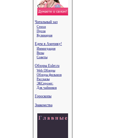
Читальный зал
Стихи
Проза
Кулинария
Едем в Америку!
Иммиграция
Визы
Советы
Обзоры Exler.ru
Web Обзоры
Обзоры фильмов
Рассказы
ЭКСпромт:
Для чайников
Гороскопы
Знакомства