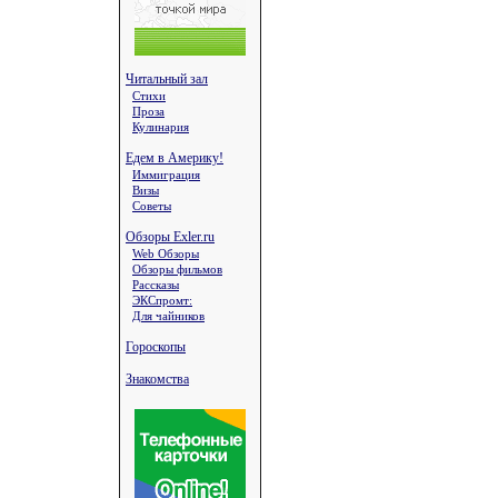
Читальный зал
Стихи
Проза
Кулинария
Едем в Америку!
Иммиграция
Визы
Советы
Обзоры Exler.ru
Web Обзоры
Обзоры фильмов
Рассказы
ЭКСпромт:
Для чайников
Гороскопы
Знакомства