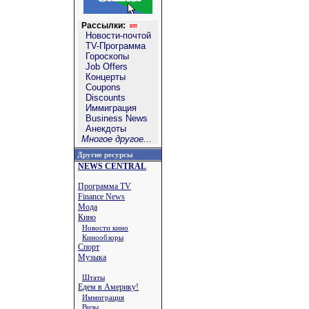
Рассылки:
Новости-почтой
TV-Программа
Гороскопы
Job Offers
Концерты
Coupons
Discounts
Иммиграция
Business News
Анекдоты
Многое другое...
Другие ресурсы
NEWS CENTRAL
Программа TV
Finance News
Мода
Кино
Новости кино
Кинообзоры
Спорт
Музыка
Штаты
Едем в Америку!
Иммиграция
Визы