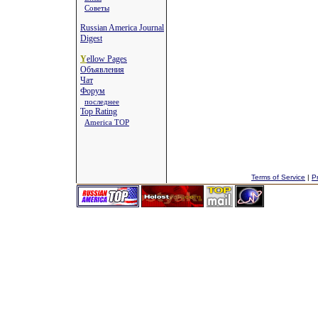
Советы
Russian America Journal
Digest
Y
ellow Pages
Объявления
Чат
Форум
последнее
Top Rating
America TOP
Terms of Service
|
Pr