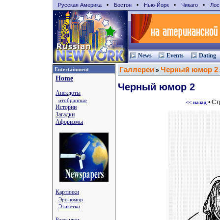
•
•
•
•
Русская Америка
Бостон
Нью-Йорк
Чикаго
Лос
News
Events
Dating
Галлереи
Черный юмор 2
Entertainment
»
Home
Черный юмор 2
Анекдоты
отобранные
• С
<< назад
Истории
Загадки
Афоризмы
Картинки
Эро-юмор
Этикетки