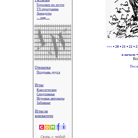
Рассылки
Гороскоп по почте
TV-программа
Анекдоты
... еще ...
•
•
•
•
<<<
20
21
22
2
в начало
Вс
Посл
Открытки
Поздравь друга
Игры
Классические
Спортивные
Игровые автоматы
Забавные
Игры на
компьютере