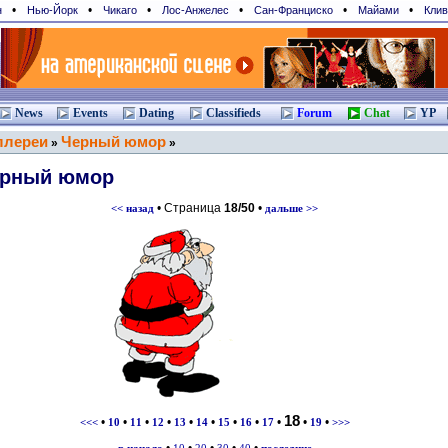
•
•
•
•
•
•
н
Нью-Йорк
Чикаго
Лос-Анжелес
Сан-Франциcко
Майами
Клив
News
Events
Dating
Classifieds
Forum
Chat
YP
ллереи
Черный юмор
»
»
рный юмор
• Страница
18/50
•
<< назад
дальше >>
18
•
•
•
•
•
•
•
•
•
•
•
<<<
10
11
12
13
14
15
16
17
19
>>>