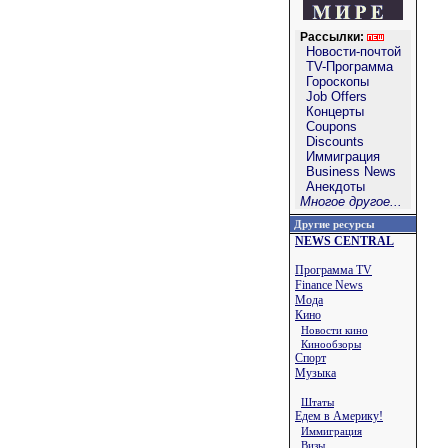
Рассылки:
Новости-почтой
TV-Программа
Гороскопы
Job Offers
Концерты
Coupons
Discounts
Иммиграция
Business News
Анекдоты
Многое другое...
Другие ресурсы
NEWS CENTRAL
Программа TV
Finance News
Мода
Кино
Новости кино
Кинообзоры
Спорт
Музыка
Штаты
Едем в Америку!
Иммиграция
Визы