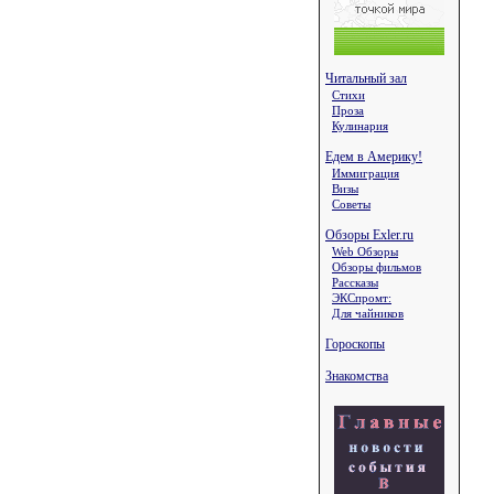
Читальный зал
Стихи
Проза
Кулинария
Едем в Америку!
Иммиграция
Визы
Советы
Обзоры Exler.ru
Web Обзоры
Обзоры фильмов
Рассказы
ЭКСпромт:
Для чайников
Гороскопы
Знакомства