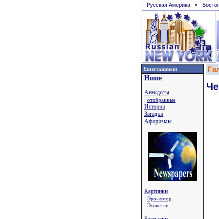
•
Русская Америка
Босто
Га
Entertainment
Home
Че
Анекдоты
отобранные
Истории
Загадки
Афоризмы
Картинки
Эро-юмор
Этикетки