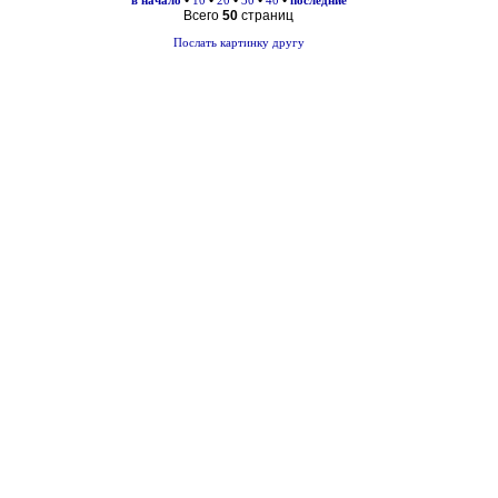
•
•
•
•
•
в начало
10
20
30
40
последние
Всего
50
страниц
Послать картинку другу