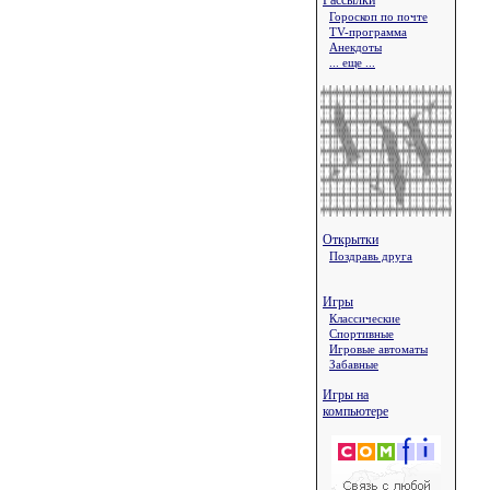
Рассылки
Гороскоп по почте
TV-программа
Анекдоты
... еще ...
Открытки
Поздравь друга
Игры
Классические
Спортивные
Игровые автоматы
Забавные
Игры на
компьютере