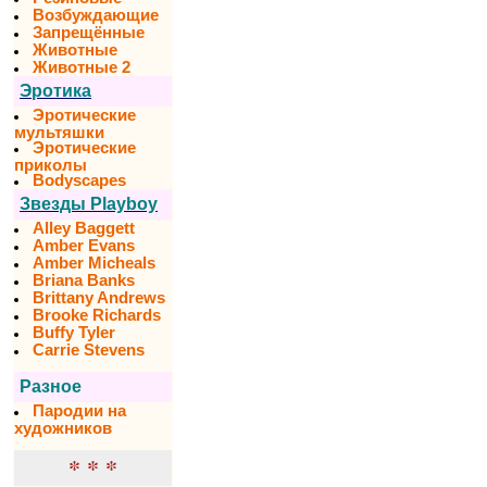
Возбуждающие
Запрещённые
Животные
Животные 2
Эротика
Эротические
мультяшки
Эротические
приколы
Bodyscapes
Звезды Playboy
Alley Baggett
Amber Evans
Amber Micheals
Briana Banks
Brittany Andrews
Brooke Richards
Buffy Tyler
Carrie Stevens
Разное
Пародии на
художников
* * *