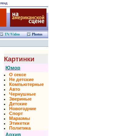
ленд
TV/Video
Photos
Картинки
Юмор
О сексе
Не детские
Компьютерные
Авто
Чернушные
Звериные
Детские
Новогодние
Спорт
Маразмы
Этикетки
Политика
Архив