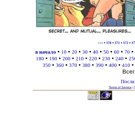
•
•
•
•
<<<
370
371
372
37
•
•
•
•
•
•
•
•
в начало
10
20
30
40
50
60
70
•
•
•
•
•
•
•
180
190
200
210
220
230
240
25
•
•
•
•
•
•
350
360
370
380
390
400
410
Все
Посла
Terms of Service
|