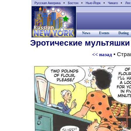
•
•
•
•
Русская Америка
Бостон
Нью-Йорк
Чикаго
Лос
News
Events
Dating
Эротические мультяшки
• Стр
<< назад