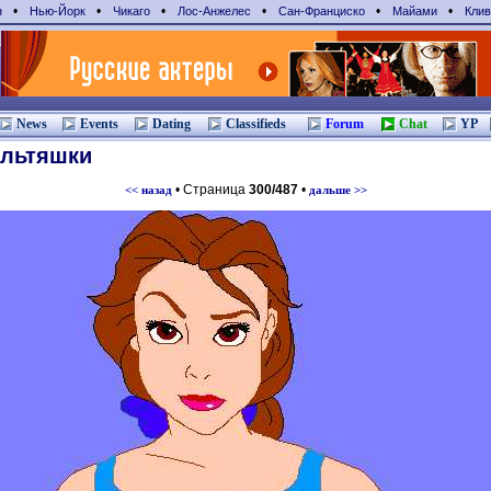
•
•
•
•
•
•
н
Нью-Йорк
Чикаго
Лос-Анжелес
Сан-Франциcко
Майами
Клив
News
Events
Dating
Classifieds
Forum
Chat
YP
ультяшки
• Страница
300/487
•
<< назад
дальше >>