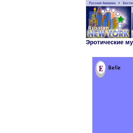
•
Русская Америка
Босто
Эротические м