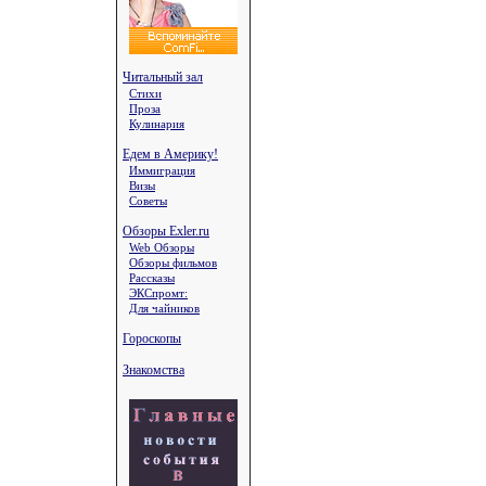
Читальный зал
Стихи
Проза
Кулинария
Едем в Америку!
Иммиграция
Визы
Советы
Обзоры Exler.ru
Web Обзоры
Обзоры фильмов
Рассказы
ЭКСпромт:
Для чайников
Гороскопы
Знакомства