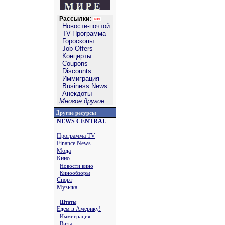
Рассылки:
Новости-почтой
TV-Программа
Гороскопы
Job Offers
Концерты
Coupons
Discounts
Иммиграция
Business News
Анекдоты
Многое другое...
Другие ресурсы
NEWS CENTRAL
Программа TV
Finance News
Мода
Кино
Новости кино
Кинообзоры
Спорт
Музыка
Штаты
Едем в Америку!
Иммиграция
Визы