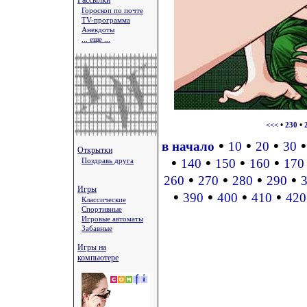
Рассылки
Гороскоп по почте
TV-программа
Анекдоты
... еще ...
•
•
<<<
230
•
•
•
в начало
10
20
30
Открытки
•
•
•
•
Поздравь друга
140
150
160
170
•
•
•
•
260
270
280
290
Игры
•
•
•
•
390
400
410
420
Классические
Спортивные
Игровые автоматы
Забавные
Игры на
компьютере