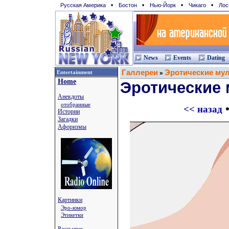
•
•
•
•
Русская Америка
Бостон
Нью-Йорк
Чикаго
Лос
News
Events
Dating
Галлереи
Эротические му
Entertainment
»
Home
Эротические
Анекдоты
отобранные
•
<< назад
Истории
Загадки
Афоризмы
Картинки
Эро-юмор
Этикетки