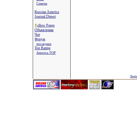
Советы
Russian America
Journal Digest
Y
ellow Pages
Объявления
Чат
Форум
последнее
Top Rating
America TOP
Term