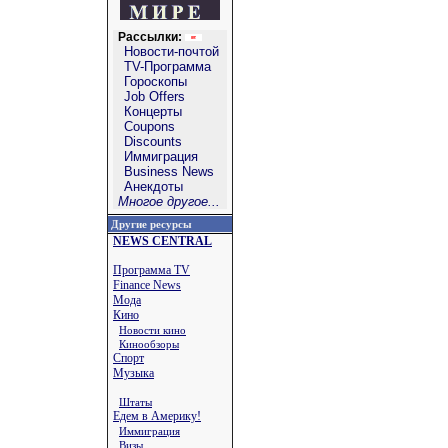
Рассылки:
Новости-почтой
TV-Программа
Гороскопы
Job Offers
Концерты
Coupons
Discounts
Иммиграция
Business News
Анекдоты
Многое другое...
Другие ресурсы
NEWS CENTRAL
Программа TV
Finance News
Мода
Кино
Новости кино
Кинообзоры
Спорт
Музыка
Штаты
Едем в Америку!
Иммиграция
Визы