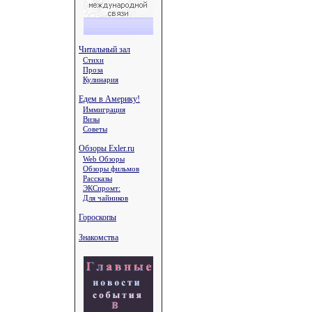
Читальный зал
Стихи
Проза
Кулинария
Едем в Америку!
Иммиграция
Визы
Советы
Обзоры Exler.ru
Web Обзоры
Обзоры фильмов
Рассказы
ЭКСпромт:
Для чайников
Гороскопы
Знакомства