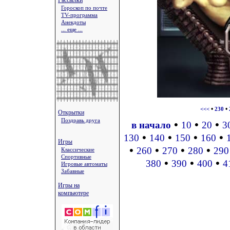
Рассылки
Гороскоп по почте
TV-программа
Анекдоты
... еще ...
•
•
<<<
230
Открытки
Поздравь друга
•
•
•
в начало
10
20
3
•
•
•
•
130
140
150
160
Игры
•
•
•
•
260
270
280
290
Классические
Спортивные
•
•
•
380
390
400
4
Игровые автоматы
Забавные
Игры на
компьютере