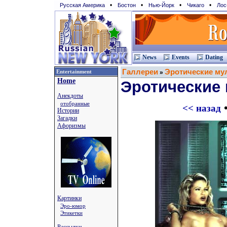
•
•
•
•
Русская Америка
Бостон
Нью-Йорк
Чикаго
Лос
News
Events
Dating
Галлереи
Эротические му
Entertainment
»
Home
Эротические
Анекдоты
отобранные
<< назад
Истории
Загадки
Афоризмы
Картинки
Эро-юмор
Этикетки