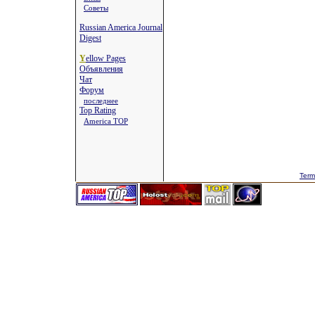
Советы
Russian America Journal
Digest
Y
ellow Pages
Объявления
Чат
Форум
последнее
Top Rating
America TOP
Term