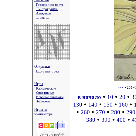
Рассылки
Гороскоп по почте
TV-программа
Анекдоты
... еще ...
Открытки
Поздравь друга
Игры
•
•
<<<
200
Классические
Спортивные
•
•
•
в начало
10
20
3
Игровые автоматы
Забавные
•
•
•
•
130
140
150
160
Игры на
•
•
•
•
260
270
280
290
компьютере
•
•
•
380
390
400
4