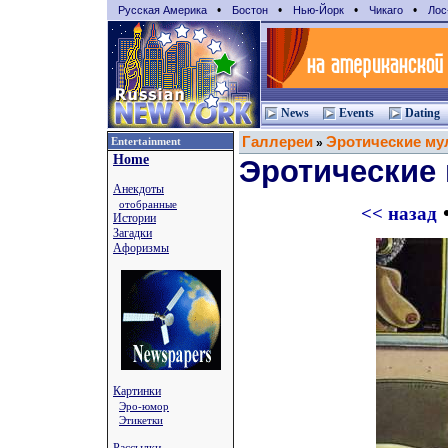
•
•
•
•
Русская Америка
Бостон
Нью-Йорк
Чикаго
Лос
News
Events
Dating
Галлереи
Эротические му
Entertainment
»
Home
Эротические
Анекдоты
отобранные
<< назад
Истории
Загадки
Афоризмы
Картинки
Эро-юмор
Этикетки