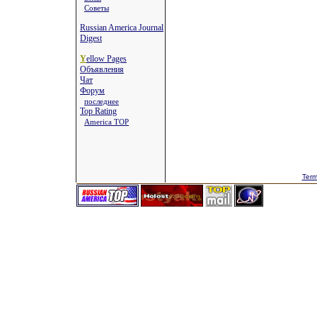
Советы
Russian America Journal
Digest
Y
ellow Pages
Объявления
Чат
Форум
последнее
Top Rating
America TOP
Term