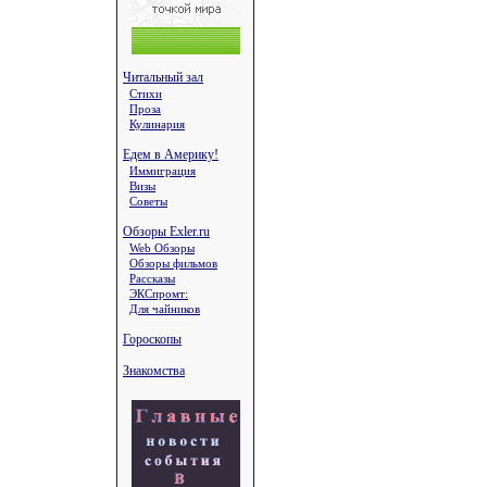
Читальный зал
Стихи
Проза
Кулинария
Едем в Америку!
Иммиграция
Визы
Советы
Обзоры Exler.ru
Web Обзоры
Обзоры фильмов
Рассказы
ЭКСпромт:
Для чайников
Гороскопы
Знакомства