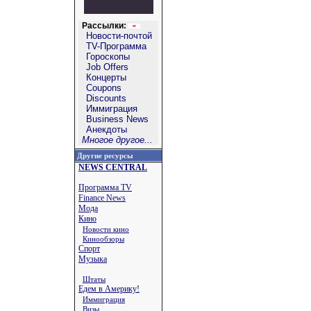
Рассылки:
Новости-почтой
TV-Программа
Гороскопы
Job Offers
Концерты
Coupons
Discounts
Иммиграция
Business News
Анекдоты
Многое другое...
Другие ресурсы
NEWS CENTRAL
Программа TV
Finance News
Мода
Кино
Новости кино
Кинообзоры
Спорт
Музыка
Штаты
Едем в Америку!
Иммиграция
Визы