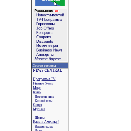
Рассылки:
Новости-почтой
TV-Программа
Гороскопы
Job Offers
Концерты
Coupons
Discounts
Иммиграция
Business News
Анекдоты
Многое другое...
Другие ресурсы
NEWS CENTRAL
Программа TV
Finance News
Мода
Кино
Новости кино
Кинообзоры
Спорт
Музыка
Штаты
Едем в Америку!
Иммиграция
Визы