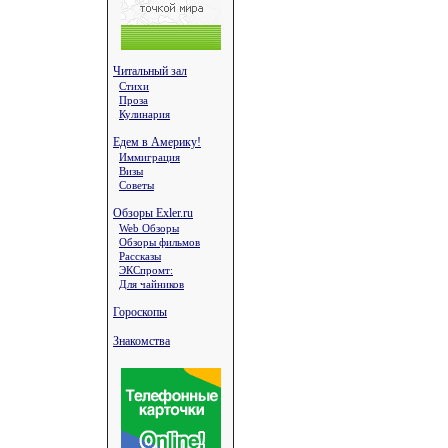
Читальный зал
Стихи
Проза
Кулинария
Едем в Америку!
Иммиграция
Визы
Советы
Обзоры Exler.ru
Web Обзоры
Обзоры фильмов
Рассказы
ЭКСпромт:
Для чайников
Гороскопы
Знакомства