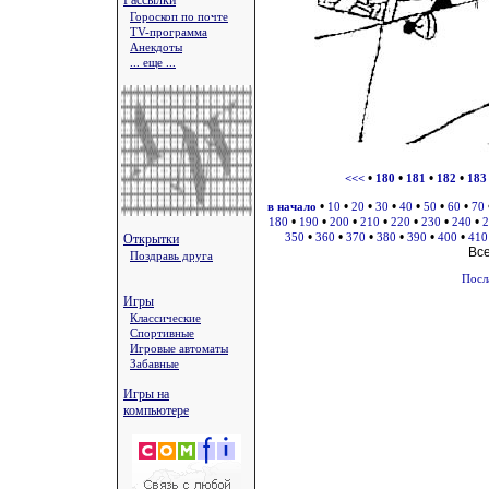
Рассылки
Гороскоп по почте
TV-программа
Анекдоты
... еще ...
•
•
•
•
<<<
180
181
182
183
•
•
•
•
•
•
•
в начало
10
20
30
40
50
60
70
•
•
•
•
•
•
•
180
190
200
210
220
230
240
2
•
•
•
•
•
•
Открытки
350
360
370
380
390
400
410
Вс
Поздравь друга
Посл
Игры
Классические
Спортивные
Игровые автоматы
Забавные
Игры на
компьютере