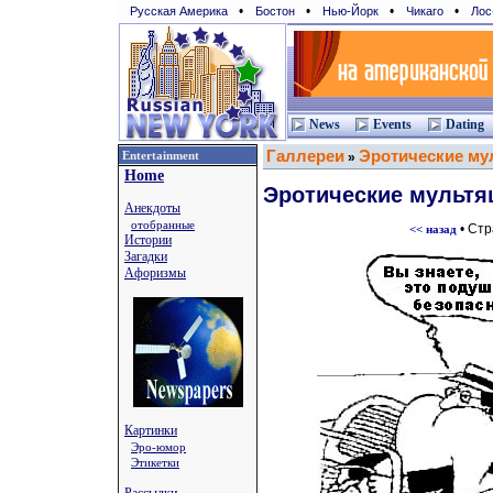
•
•
•
•
Русская Америка
Бостон
Нью-Йорк
Чикаго
Лос
News
Events
Dating
Галлереи
Эротические му
Entertainment
»
Home
Эротические мультя
Анекдоты
отобранные
• Ст
<< назад
Истории
Загадки
Афоризмы
Картинки
Эро-юмор
Этикетки