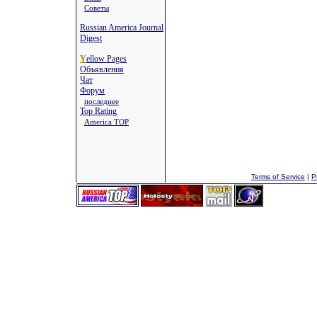
Советы
Russian America Journal
Digest
Y
ellow Pages
Объявления
Чат
Форум
последнее
Top Rating
America TOP
Terms of Service
|
P