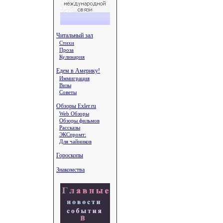
Читальный зал
Стихи
Проза
Кулинария
Едем в Америку!
Иммиграция
Визы
Советы
Обзоры Exler.ru
Web Обзоры
Обзоры фильмов
Рассказы
ЭКСпромт:
Для чайников
Гороскопы
Знакомства