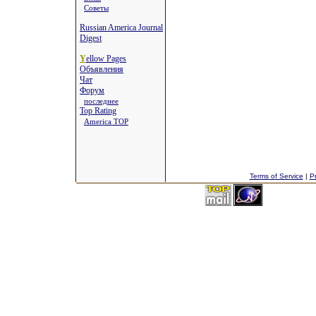
Советы
Russian America Journal
Digest
Y
ellow Pages
Объявления
Чат
Форум
последнее
Top Rating
America TOP
Terms of Service
|
Pr