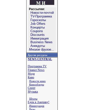
Рассылки:
Новости-почтой
TV-Программа
Гороскопы
Job Offers
Концерты
Coupons
Discounts
Иммиграция
Business News
Анекдоты
Многое другое...
Другие ресурсы
NEWS CENTRAL
Программа TV
Finance News
Мода
Кино
Новости кино
Кинообзоры
Спорт
Музыка
Штаты
Едем в Америку!
Иммиграция
Визы