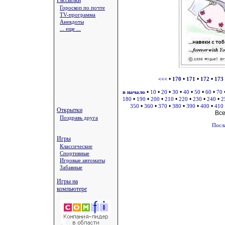
Рассылки
Гороскоп по почте
TV-программа
Анекдоты
... еще ...
•
•
•
•
<<<
170
171
172
173
•
•
•
•
•
•
•
в начало
10
20
30
40
50
60
70
•
•
•
•
•
•
•
180
190
200
210
220
230
240
2
•
•
•
•
•
•
350
360
370
380
390
400
410
Открытки
Вс
Поздравь друга
Посл
Игры
Классические
Спортивные
Игровые автоматы
Забавные
Игры на
компьютере