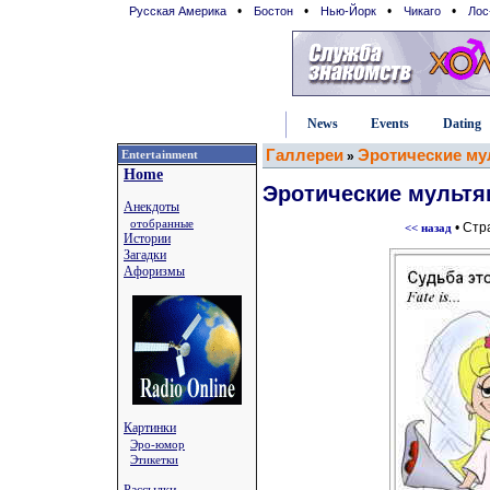
•
•
•
•
Русская Америка
Бостон
Нью-Йорк
Чикаго
Лос
News
Events
Dating
Галлереи
Эротические м
Entertainment
»
Home
Эротические мульт
Анекдоты
отобранные
• Стр
<< назад
Истории
Загадки
Афоризмы
Картинки
Эро-юмор
Этикетки