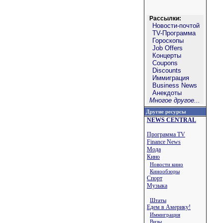
Рассылки:
Новости-почтой
TV-Программа
Гороскопы
Job Offers
Концерты
Coupons
Discounts
Иммиграция
Business News
Анекдоты
Многое другое...
Другие ресурсы
NEWS CENTRAL
Программа TV
Finance News
Мода
Кино
Новости кино
Кинообзоры
Спорт
Музыка
Штаты
Едем в Америку!
Иммиграция
Визы