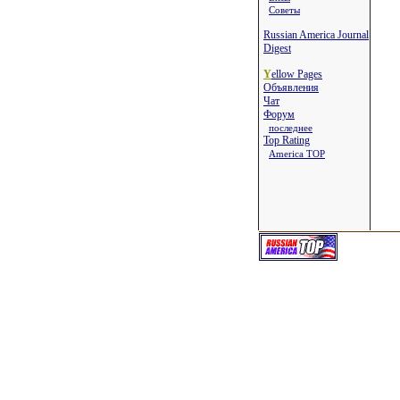
Советы
Russian America Journal
Digest
Y
ellow Pages
Объявления
Чат
Форум
последнее
Top Rating
America TOP