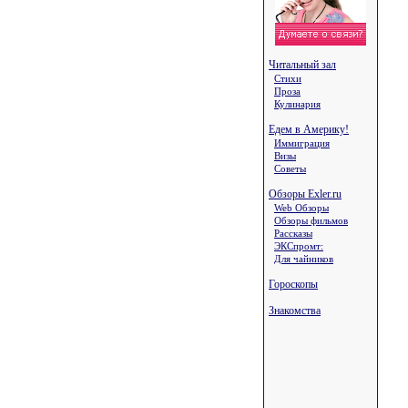
Читальный зал
Стихи
Проза
Кулинария
Едем в Америку!
Иммиграция
Визы
Советы
Обзоры Exler.ru
Web Обзоры
Обзоры фильмов
Рассказы
ЭКСпромт:
Для чайников
Гороскопы
Знакомства