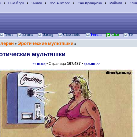
•
•
•
•
•
•
н
Нью-Йорк
Чикаго
Лос-Анжелес
Сан-Франциcко
Майами
Клив
News
Events
Dating
Classifieds
Forum
Chat
YP
ллереи
Эротические мультяшки
»
»
отические мультяшки
• Страница
167/487
•
<< назад
дальше >>