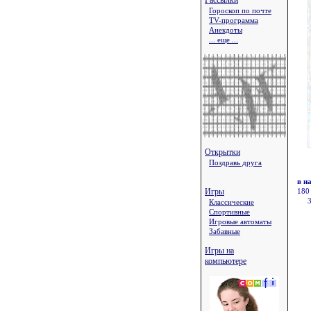
Рассылки
Гороскоп по почте
TV-программа
Анекдоты
... еще ...
Открытки
Поздравь друга
в н
Игры
180
Классические
Спортивные
Игровые автоматы
Забавные
Игры на
компьютере