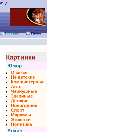
ленд
TV/Video
Photos
Картинки
Юмор
О сексе
Не детские
Компьютерные
Авто
Чернушные
Звериные
Детские
Новогодние
Спорт
Маразмы
Этикетки
Политика
Архив