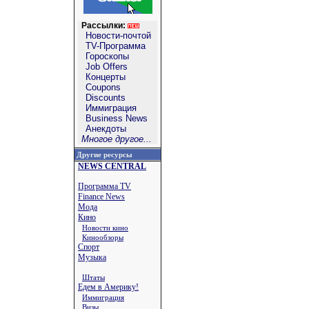
Рассылки:
Новости-почтой
TV-Программа
Гороскопы
Job Offers
Концерты
Coupons
Discounts
Иммиграция
Business News
Анекдоты
Многое другое...
Другие ресурсы
NEWS CENTRAL
Программа TV
Finance News
Мода
Кино
Новости кино
Кинообзоры
Спорт
Музыка
Штаты
Едем в Америку!
Иммиграция
Визы