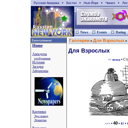
•
•
•
•
Русская Америка
Бостон
Нью-Йорк
Чикаго
Лос
News
Events
Dating
Галлереи
Для Взрослых
Entertainment
»
»
Home
Для Взрослых
Анекдоты
отобранные
• С
<< назад
Истории
Загадки
Афоризмы
Картинки
Эро-юмор
Этикетки
40
•
•
•
<<<
41