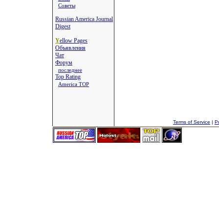
Советы
Russian America Journal
Digest
Y
ellow Pages
Объявления
Чат
Форум
последнее
Top Rating
America TOP
Terms of Service
|
Pr