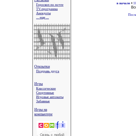
Рассылки
•
в начало
1
Гороскоп по почте
Вс
TV-программа
Анекдоты
Посл
... еще ...
Открытки
Поздравь друга
Игры
Классические
Спортивные
Игровые автоматы
Забавные
Игры на
компьютере