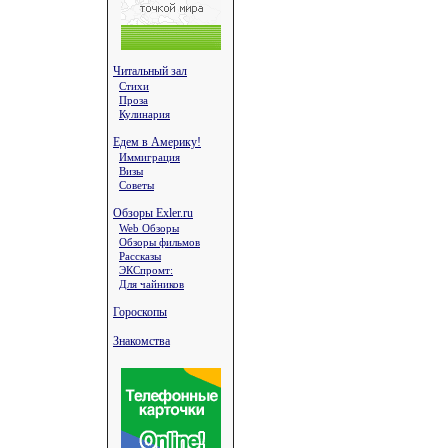
Читальный зал
Стихи
Проза
Кулинария
Едем в Америку!
Иммиграция
Визы
Советы
Обзоры Exler.ru
Web Обзоры
Обзоры фильмов
Рассказы
ЭКСпромт:
Для чайников
Гороскопы
Знакомства