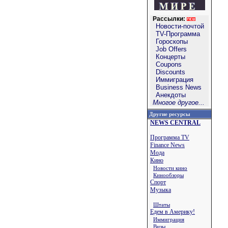
Рассылки:
Новости-почтой
TV-Программа
Гороскопы
Job Offers
Концерты
Coupons
Discounts
Иммиграция
Business News
Анекдоты
Многое другое...
Другие ресурсы
NEWS CENTRAL
Программа TV
Finance News
Мода
Кино
Новости кино
Кинообзоры
Спорт
Музыка
Штаты
Едем в Америку!
Иммиграция
Визы