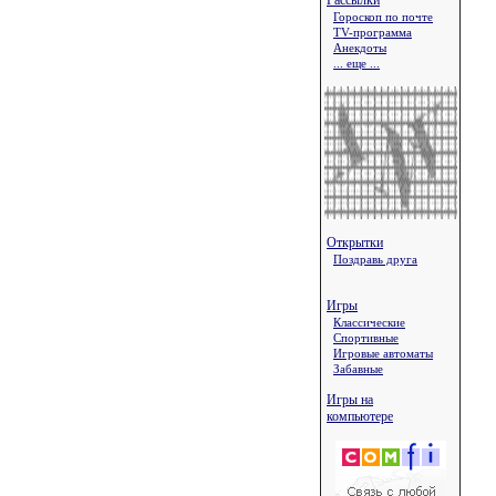
Рассылки
Гороскоп по почте
TV-программа
Анекдоты
... еще ...
Открытки
Поздравь друга
Игры
Классические
Спортивные
Игровые автоматы
Забавные
Игры на
компьютере