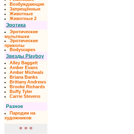
Возбуждающие
Запрещённые
Животные
Животные 2
Эротика
Эротические
мультяшки
Эротические
приколы
Bodyscapes
Звезды Playboy
Alley Baggett
Amber Evans
Amber Micheals
Briana Banks
Brittany Andrews
Brooke Richards
Buffy Tyler
Carrie Stevens
Разное
Пародии на
художников
* * *