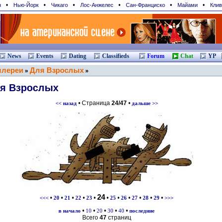
•
•
•
•
•
•
н
Нью-Йорк
Чикаго
Лос-Анжелес
Сан-Франциcко
Майами
Клив
News
Events
Dating
Classifieds
Forum
Chat
YP
ллереи
Для Взрослых
»
»
я Взрослых
• Страница
24/47
•
<< назад
дальше >>
24
•
•
•
•
•
•
•
•
•
•
•
<<<
20
21
22
23
25
26
27
28
29
>>>
•
•
•
•
•
в начало
10
20
30
40
последние
Всего
47
страниц