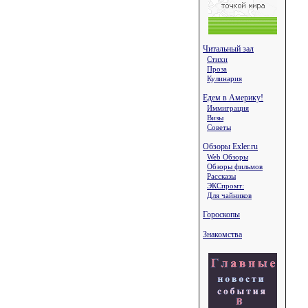
Читальный зал
Стихи
Проза
Кулинария
Едем в Америку!
Иммиграция
Визы
Советы
Обзоры Exler.ru
Web Обзоры
Обзоры фильмов
Рассказы
ЭКСпромт:
Для чайников
Гороскопы
Знакомства