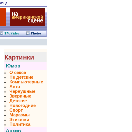
ленд
TV/Video
Photos
Картинки
Юмор
О сексе
Не детские
Компьютерные
Авто
Чернушные
Звериные
Детские
Новогодние
Спорт
Маразмы
Этикетки
Политика
Архив