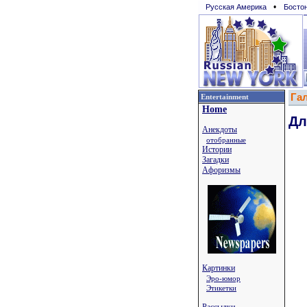
•
Русская Америка
Босто
Га
Entertainment
Home
Дл
Анекдоты
отобранные
Истории
Загадки
Афоризмы
Картинки
Эро-юмор
Этикетки