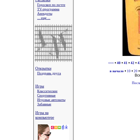
Рассылки
Гороскоп по почте
TV-программа
Анекдоты
... еще ...
•
•
•
•
<<<
40
41
42
4
Открытки
•
•
в начало
10
20
Поздравь друга
Вс
Посл
Игры
Классические
Спортивные
Игровые автоматы
Забавные
Игры на
компьютере