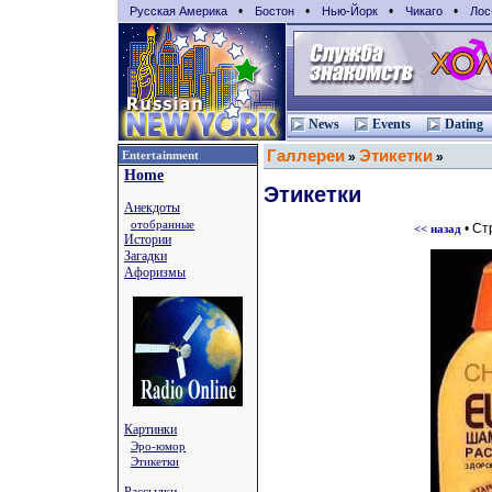
•
•
•
•
Русская Америка
Бостон
Нью-Йорк
Чикаго
Лос
News
Events
Dating
Галлереи
Этикетки
Entertainment
»
»
Home
Этикетки
Анекдоты
отобранные
• Ст
<< назад
Истории
Загадки
Афоризмы
Картинки
Эро-юмор
Этикетки