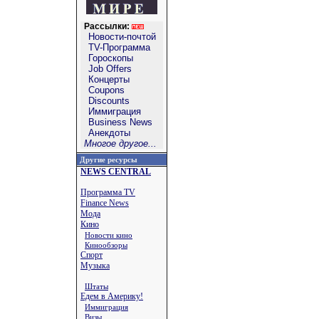
Рассылки:
Новости-почтой
TV-Программа
Гороскопы
Job Offers
Концерты
Coupons
Discounts
Иммиграция
Business News
Анекдоты
Многое другое...
Другие ресурсы
NEWS CENTRAL
Программа TV
Finance News
Мода
Кино
Новости кино
Кинообзоры
Спорт
Музыка
Штаты
Едем в Америку!
Иммиграция
Визы