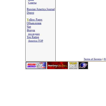
Советы
Russian America Journal
Digest
Y
ellow Pages
Объявления
Чат
Форум
последнее
Top Rating
America TOP
Terms of Service
|
Pr