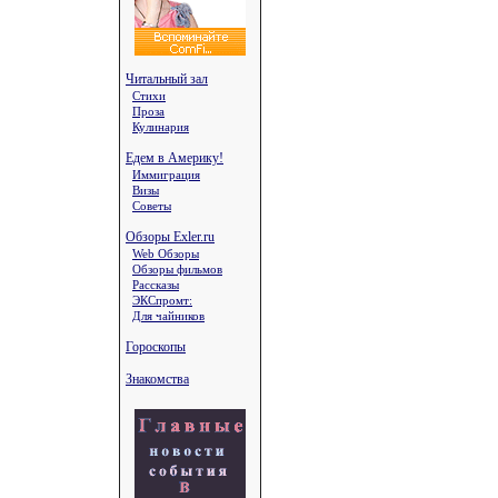
Читальный зал
Стихи
Проза
Кулинария
Едем в Америку!
Иммиграция
Визы
Советы
Обзоры Exler.ru
Web Обзоры
Обзоры фильмов
Рассказы
ЭКСпромт:
Для чайников
Гороскопы
Знакомства