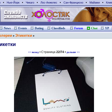
•
•
•
•
•
•
н
Нью-Йорк
Чикаго
Лос-Анжелес
Сан-Франциcко
Майами
Клив
News
Events
Dating
Classifieds
Forum
Chat
YP
ллереи
Этикетки
»
»
икетки
• Страница
22/74
•
<< назад
дальше >>