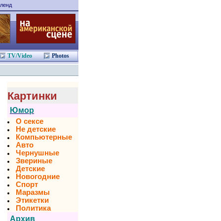
ленд
TV/Video
Photos
Картинки
Юмор
О сексе
Не детские
Компьютерные
Авто
Чернушные
Звериные
Детские
Новогодние
Спорт
Маразмы
Этикетки
Политика
Архив