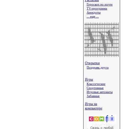
Рассылки
Гороскоп по почте
TV-программа
Анекдоты
... еще ...
Открытки
Поздравь друга
Игры
Классические
Спортивные
Игровые автоматы
Забавные
Игры на
компьютере