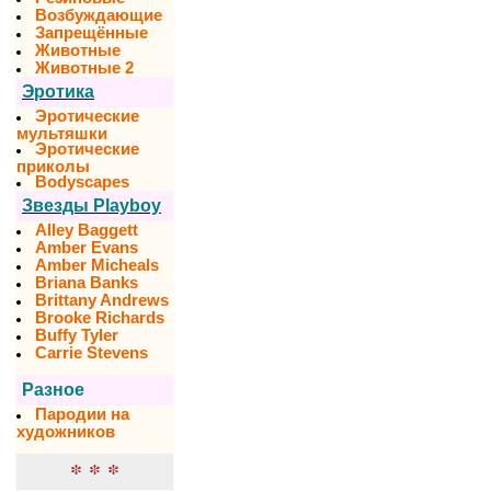
Возбуждающие
Запрещённые
Животные
Животные 2
Эротика
Эротические
мультяшки
Эротические
приколы
Bodyscapes
Звезды Playboy
Alley Baggett
Amber Evans
Amber Micheals
Briana Banks
Brittany Andrews
Brooke Richards
Buffy Tyler
Carrie Stevens
Разное
Пародии на
художников
* * *