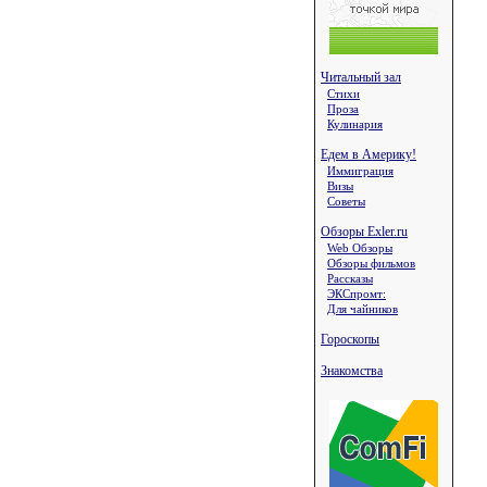
Читальный зал
Стихи
Проза
Кулинария
Едем в Америку!
Иммиграция
Визы
Советы
Обзоры Exler.ru
Web Обзоры
Обзоры фильмов
Рассказы
ЭКСпромт:
Для чайников
Гороскопы
Знакомства