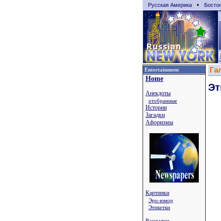
•
Русская Америка
Босто
Га
Entertainment
Home
Эт
Анекдоты
отобранные
Истории
Загадки
Афоризмы
Картинки
Эро-юмор
Этикетки