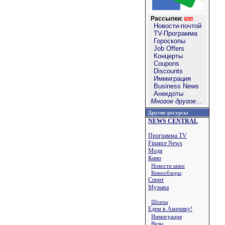
Рассылки:
Новости-почтой
TV-Программа
Гороскопы
Job Offers
Концерты
Coupons
Discounts
Иммиграция
Business News
Анекдоты
Многое другое...
Другие ресурсы
NEWS CENTRAL
Программа TV
Finance News
Мода
Кино
Новости кино
Кинообзоры
Спорт
Музыка
Штаты
Едем в Америку!
Иммиграция
Визы