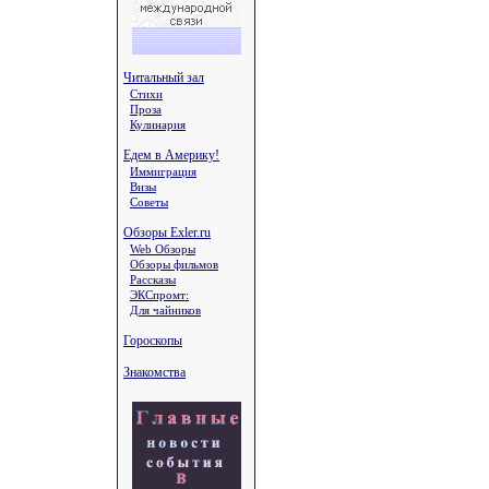
Читальный зал
Стихи
Проза
Кулинария
Едем в Америку!
Иммиграция
Визы
Советы
Обзоры Exler.ru
Web Обзоры
Обзоры фильмов
Рассказы
ЭКСпромт:
Для чайников
Гороскопы
Знакомства