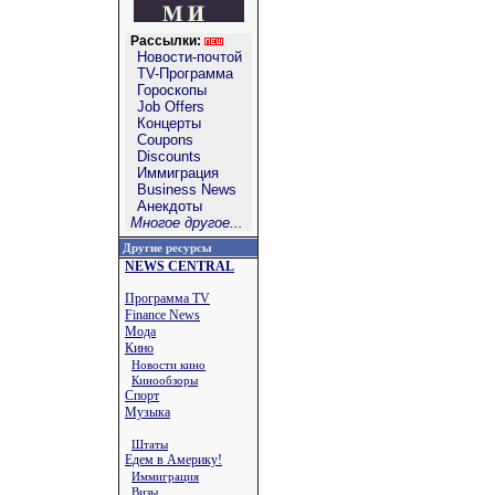
Рассылки:
Новости-почтой
TV-Программа
Гороскопы
Job Offers
Концерты
Coupons
Discounts
Иммиграция
Business News
Анекдоты
Многое другое...
Другие ресурсы
NEWS CENTRAL
Программа TV
Finance News
Мода
Кино
Новости кино
Кинообзоры
Спорт
Музыка
Штаты
Едем в Америку!
Иммиграция
Визы