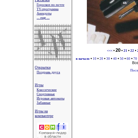
Рассылки
Гороскоп по почте
TV-программа
Анекдоты
... еще ...
20
•
•
•
•
<<<
21
22
•
•
•
•
•
•
•
в начало
10
20
30
40
50
60
70
Вс
Открытки
Посл
Поздравь друга
Игры
Классические
Спортивные
Игровые автоматы
Забавные
Игры на
компьютере