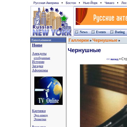
•
•
•
•
Русская Америка
Бостон
Нью-Йорк
Чикаго
Лос
News
Events
Dating
Галлереи
Чернушные
Entertainment
»
»
Home
Чернушные
Анекдоты
отобранные
• Ст
<< назад
Истории
Загадки
Афоризмы
Картинки
Эро-юмор
Этикетки