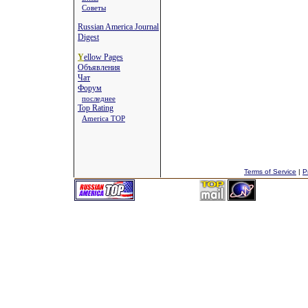
Советы
Russian America Journal
Digest
Y
ellow Pages
Объявления
Чат
Форум
последнее
Top Rating
America TOP
Terms of Service
|
P