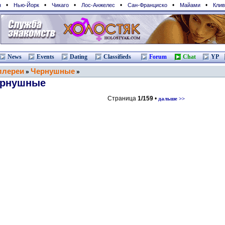
•
•
•
•
•
•
н
Нью-Йорк
Чикаго
Лос-Анжелес
Сан-Франциcко
Майами
Клив
News
Events
Dating
Classifieds
Forum
Chat
YP
ллереи
Чернушные
»
»
рнушные
Страница
1/159
•
дальше >>