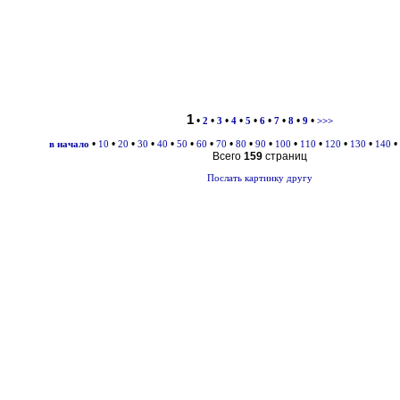
1
•
•
•
•
•
•
•
•
•
2
3
4
5
6
7
8
9
>>>
•
•
•
•
•
•
•
•
•
•
•
•
•
•
•
в начало
10
20
30
40
50
60
70
80
90
100
110
120
130
140
Всего
159
страниц
Послать картинку другу