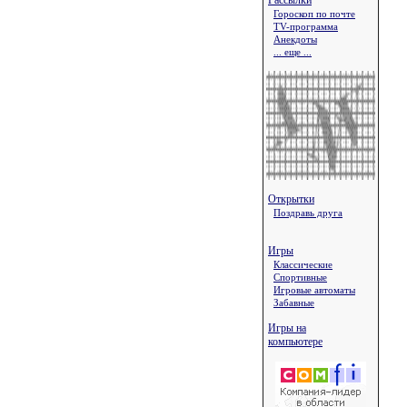
Рассылки
Гороскоп по почте
TV-программа
Анекдоты
... еще ...
Открытки
Поздравь друга
Игры
Классические
Спортивные
Игровые автоматы
Забавные
Игры на
компьютере