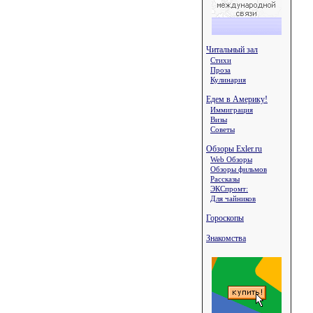
Читальный зал
Стихи
Проза
Кулинария
Едем в Америку!
Иммиграция
Визы
Советы
Обзоры Exler.ru
Web Обзоры
Обзоры фильмов
Рассказы
ЭКСпромт:
Для чайников
Гороскопы
Знакомства