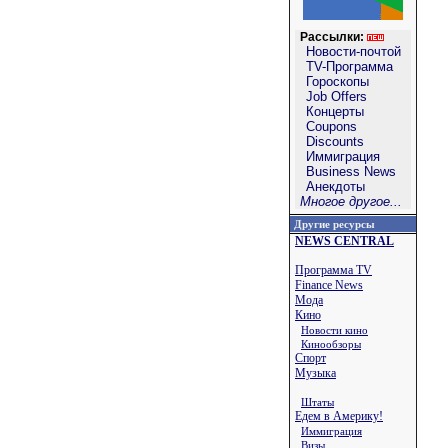
Рассылки:
Новости-почтой
TV-Программа
Гороскопы
Job Offers
Концерты
Coupons
Discounts
Иммиграция
Business News
Анекдоты
Многое другое...
Другие ресурсы
NEWS CENTRAL
Программа TV
Finance News
Мода
Кино
Новости кино
Кинообзоры
Спорт
Музыка
Штаты
Едем в Америку!
Иммиграция
Визы