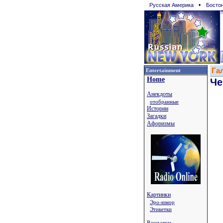
•
Русская Америка
Босто
Га
Entertainment
Home
Че
Анекдоты
отобранные
Истории
Загадки
Афоризмы
Картинки
Эро-юмор
Этикетки