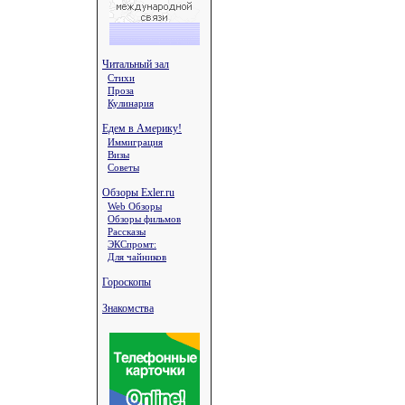
Читальный зал
Стихи
Проза
Кулинария
Едем в Америку!
Иммиграция
Визы
Советы
Обзоры Exler.ru
Web Обзоры
Обзоры фильмов
Рассказы
ЭКСпромт:
Для чайников
Гороскопы
Знакомства