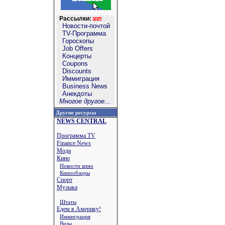
Рассылки:
Новости-почтой
TV-Программа
Гороскопы
Job Offers
Концерты
Coupons
Discounts
Иммиграция
Business News
Анекдоты
Многое другое...
Другие ресурсы
NEWS CENTRAL
Программа TV
Finance News
Мода
Кино
Новости кино
Кинообзоры
Спорт
Музыка
Штаты
Едем в Америку!
Иммиграция
Визы