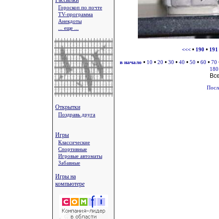
Рассылки
Гороскоп по почте
TV-программа
Анекдоты
... еще ...
•
•
<<<
190
191
•
•
•
•
•
•
•
в начало
10
20
30
40
50
60
70
180
Вс
Посл
Открытки
Поздравь друга
Игры
Классические
Спортивные
Игровые автоматы
Забавные
Игры на
компьютере