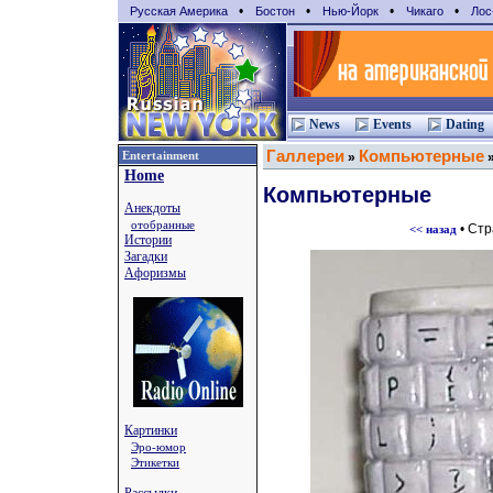
•
•
•
•
Русская Америка
Бостон
Нью-Йорк
Чикаго
Лос
News
Events
Dating
Галлереи
Компьютерные
Entertainment
»
Home
Компьютерные
Анекдоты
отобранные
• Ст
<< назад
Истории
Загадки
Афоризмы
Картинки
Эро-юмор
Этикетки