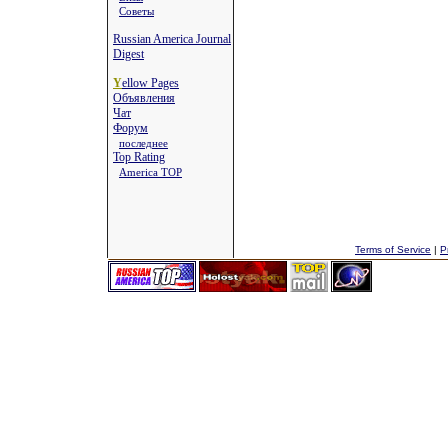
Советы
Russian America Journal
Digest
Y
ellow Pages
Объявления
Чат
Форум
последнее
Top Rating
America TOP
Terms of Service
|
P