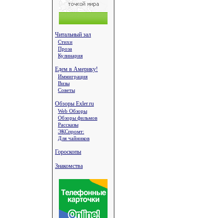
Читальный зал
Стихи
Проза
Кулинария
Едем в Америку!
Иммиграция
Визы
Советы
Обзоры Exler.ru
Web Обзоры
Обзоры фильмов
Рассказы
ЭКСпромт:
Для чайников
Гороскопы
Знакомства