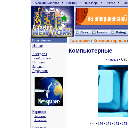
•
•
•
•
Русская Америка
Бостон
Нью-Йорк
Чикаго
Лос
News
Events
Dating
Галлереи
Компьютерные
Entertainment
»
Home
Компьютерные
Анекдоты
отобранные
• Ст
<< назад
Истории
Загадки
Афоризмы
Картинки
Эро-юмор
Этикетки
•
•
•
•
<<<
170
171
172
173