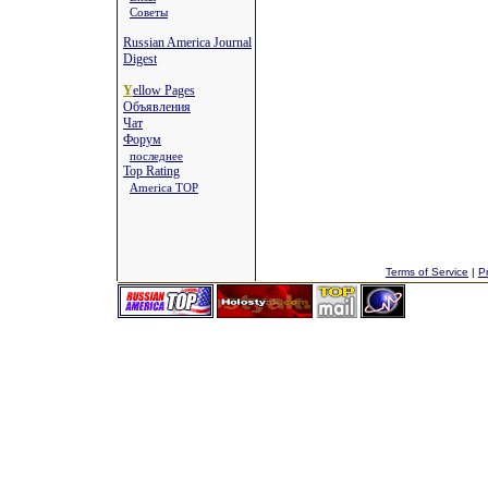
Советы
Russian America Journal
Digest
Y
ellow Pages
Объявления
Чат
Форум
последнее
Top Rating
America TOP
Terms of Service
|
Pr