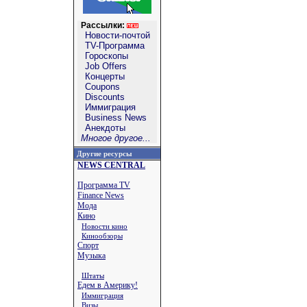
Рассылки:
Новости-почтой
TV-Программа
Гороскопы
Job Offers
Концерты
Coupons
Discounts
Иммиграция
Business News
Анекдоты
Многое другое...
Другие ресурсы
NEWS CENTRAL
Программа TV
Finance News
Мода
Кино
Новости кино
Кинообзоры
Спорт
Музыка
Штаты
Едем в Америку!
Иммиграция
Визы