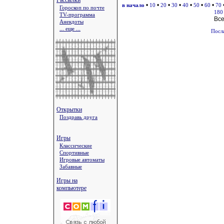
Рассылки
•
•
•
•
•
•
•
в начало
10
20
30
40
50
60
70
Гороскоп по почте
180
TV-программа
Вс
Анекдоты
... еще ...
Посл
Открытки
Поздравь друга
Игры
Классические
Спортивные
Игровые автоматы
Забавные
Игры на
компьютере