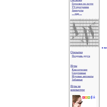
Рассылки
Гороскоп по почте
TV-программа
Анекдоты
... еще ...
в н
Открытки
Поздравь друга
Игры
Классические
Спортивные
Игровые автоматы
Забавные
Игры на
компьютере