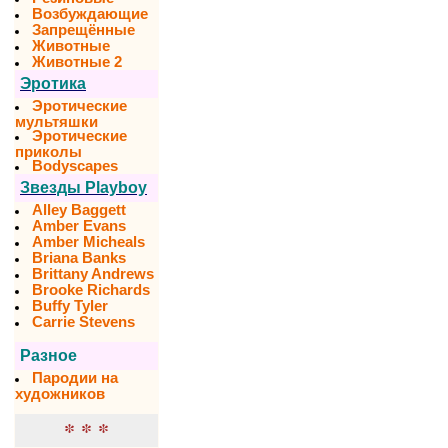
Возбуждающие
Запрещённые
Животные
Животные 2
Эротика
Эротические
мультяшки
Эротические
приколы
Bodyscapes
Звезды Playboy
Alley Baggett
Amber Evans
Amber Micheals
Briana Banks
Brittany Andrews
Brooke Richards
Buffy Tyler
Carrie Stevens
Разное
Пародии на
художников
* * *