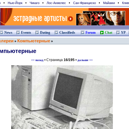
•
•
•
•
•
•
н
Нью-Йорк
Чикаго
Лос-Анжелес
Сан-Франциcко
Майами
Клив
News
Events
Dating
Classifieds
Forum
Chat
YP
ллереи
Компьютерные
»
»
мпьютерные
• Страница
16/195
•
<< назад
дальше >>