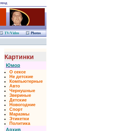
ленд
TV/Video
Photos
Картинки
Юмор
О сексе
Не детские
Компьютерные
Авто
Чернушные
Звериные
Детские
Новогодние
Спорт
Маразмы
Этикетки
Политика
Архив