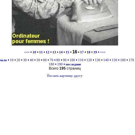
16
•
•
•
•
•
•
•
•
•
•
•
<<<
10
11
12
13
14
15
17
18
19
>>>
•
•
•
•
•
•
•
•
•
•
•
•
•
•
•
•
•
ачало
10
20
30
40
50
60
70
80
90
100
110
120
130
140
150
160
170
•
•
180
190
последние
Всего
195
страниц
Послать картинку другу