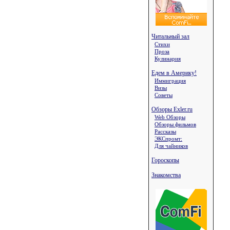
Читальный зал
Стихи
Проза
Кулинария
Едем в Америку!
Иммиграция
Визы
Советы
Обзоры Exler.ru
Web Обзоры
Обзоры фильмов
Рассказы
ЭКСпромт:
Для чайников
Гороскопы
Знакомства