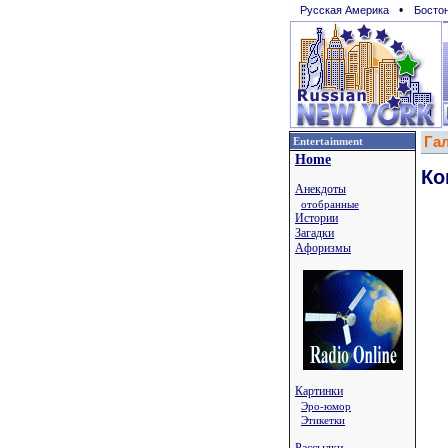
•
Русская Америка
Босто
Га
Entertainment
Home
Ко
Анекдоты
отобранные
Истории
Загадки
Афоризмы
Картинки
Эро-юмор
Этикетки