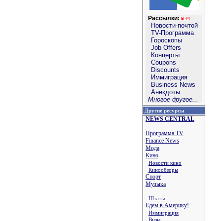
Рассылки:
Новости-почтой
TV-Программа
Гороскопы
Job Offers
Концерты
Coupons
Discounts
Иммиграция
Business News
Анекдоты
Многое другое...
Другие ресурсы
NEWS CENTRAL
Программа TV
Finance News
Мода
Кино
Новости кино
Кинообзоры
Спорт
Музыка
Штаты
Едем в Америку!
Иммиграция
Визы