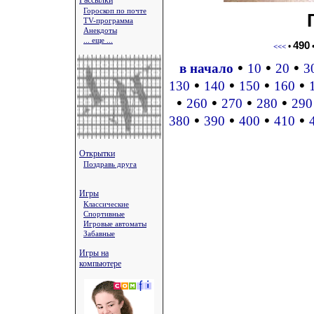
Рассылки
Гороскоп по почте
TV-программа
Анекдоты
... еще ...
490
•
<<<
•
•
•
в начало
10
20
3
•
•
•
•
130
140
150
160
•
•
•
•
260
270
280
290
•
•
•
•
380
390
400
410
Открытки
Поздравь друга
Игры
Классические
Спортивные
Игровые автоматы
Забавные
Игры на
компьютере