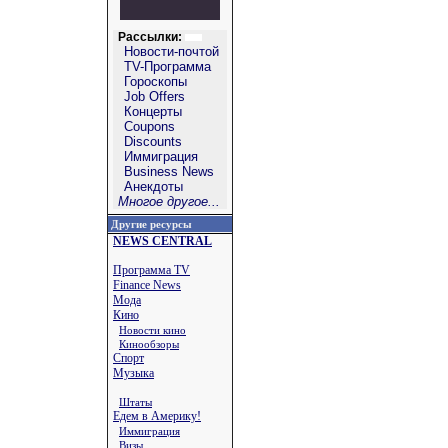
Рассылки:
Новости-почтой
TV-Программа
Гороскопы
Job Offers
Концерты
Coupons
Discounts
Иммиграция
Business News
Анекдоты
Многое другое...
Другие ресурсы
NEWS CENTRAL
Программа TV
Finance News
Мода
Кино
Новости кино
Кинообзоры
Спорт
Музыка
Штаты
Едем в Америку!
Иммиграция
Визы