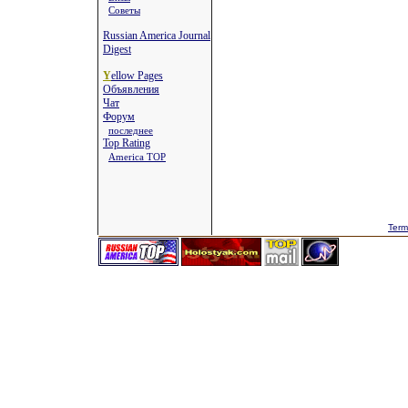
Советы
Russian America Journal
Digest
Y
ellow Pages
Объявления
Чат
Форум
последнее
Top Rating
America TOP
Term