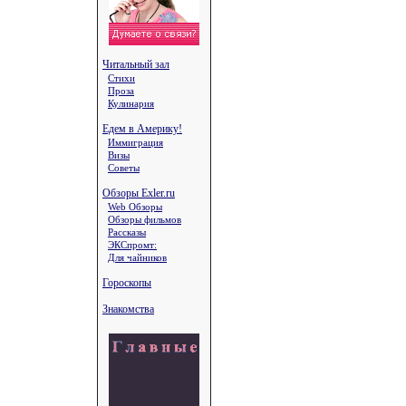
Читальный зал
Стихи
Проза
Кулинария
Едем в Америку!
Иммиграция
Визы
Советы
Обзоры Exler.ru
Web Обзоры
Обзоры фильмов
Рассказы
ЭКСпромт:
Для чайников
Гороскопы
Знакомства