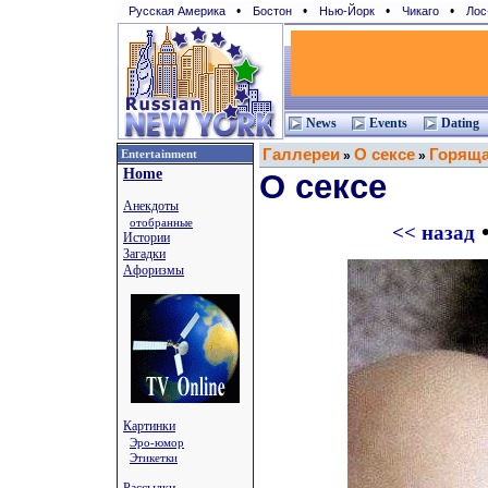
•
•
•
•
Русская Америка
Бостон
Нью-Йорк
Чикаго
Лос
News
Events
Dating
Галлереи
О сексе
Горящая
Entertainment
»
»
Home
О сексе
Анекдоты
отобранные
<< назад
Истории
Загадки
Афоризмы
Картинки
Эро-юмор
Этикетки