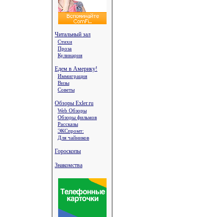
Читальный зал
Стихи
Проза
Кулинария
Едем в Америку!
Иммиграция
Визы
Советы
Обзоры Exler.ru
Web Обзоры
Обзоры фильмов
Рассказы
ЭКСпромт:
Для чайников
Гороскопы
Знакомства