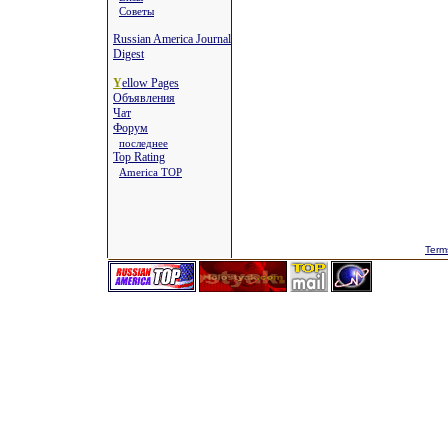
Советы
Russian America Journal
Digest
Y
ellow Pages
Объявления
Чат
Форум
последнее
Top Rating
America TOP
Term