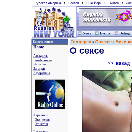
•
•
•
•
Русская Америка
Бостон
Нью-Йорк
Чикаго
Лос
News
Events
Dating
Галлереи
О сексе
Бикини
Entertainment
»
»
Home
О сексе
Анекдоты
отобранные
<< назад
Истории
Загадки
Афоризмы
Картинки
Эро-юмор
Этикетки