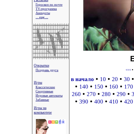
Рассылки
Гороскоп по почте
TV-программа
Анекдоты
... еще ...
Открытки
•
Поздравь друга
<<<
•
•
•
в начало
10
20
30
Игры
•
•
•
•
140
150
160
170
Классические
Спортивные
•
•
•
•
260
270
280
290
Игровые автоматы
Забавные
•
•
•
•
390
400
410
420
Игры на
компьютере