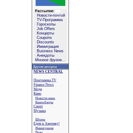
Рассылки:
Новости-почтой
TV-Программа
Гороскопы
Job Offers
Концерты
Coupons
Discounts
Иммиграция
Business News
Анекдоты
Многое другое...
Другие ресурсы
NEWS CENTRAL
Программа TV
Finance News
Мода
Кино
Новости кино
Кинообзоры
Спорт
Музыка
Штаты
Едем в Америку!
Иммиграция
Визы