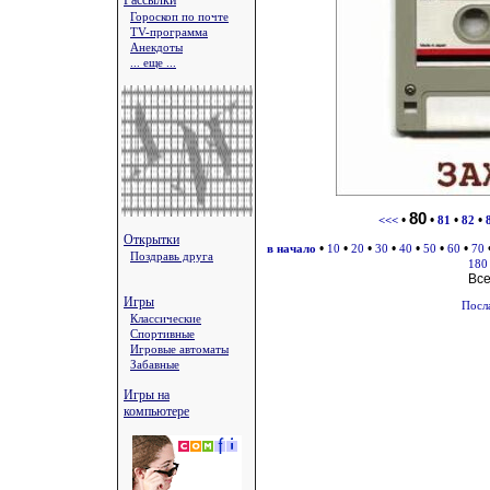
Рассылки
Гороскоп по почте
TV-программа
Анекдоты
... еще ...
80
•
•
•
•
<<<
81
82
Открытки
•
•
•
•
•
•
•
в начало
10
20
30
40
50
60
70
Поздравь друга
180
Вс
Игры
Посл
Классические
Спортивные
Игровые автоматы
Забавные
Игры на
компьютере