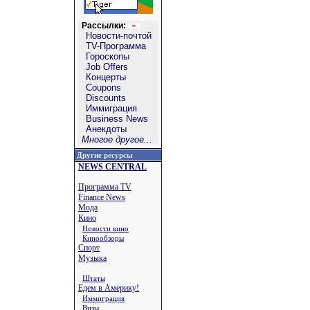
Рассылки:
Новости-почтой
TV-Программа
Гороскопы
Job Offers
Концерты
Coupons
Discounts
Иммиграция
Business News
Анекдоты
Многое другое...
Другие ресурсы
NEWS CENTRAL
Программа TV
Finance News
Мода
Кино
Новости кино
Кинообзоры
Спорт
Музыка
Штаты
Едем в Америку!
Иммиграция
Визы