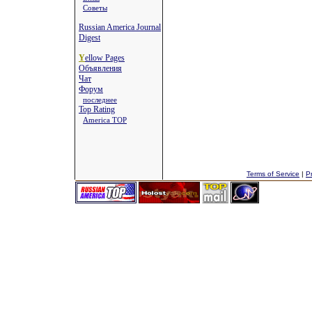
Советы
Russian America Journal
Digest
Y
ellow Pages
Объявления
Чат
Форум
последнее
Top Rating
America TOP
Terms of Service
|
Pr