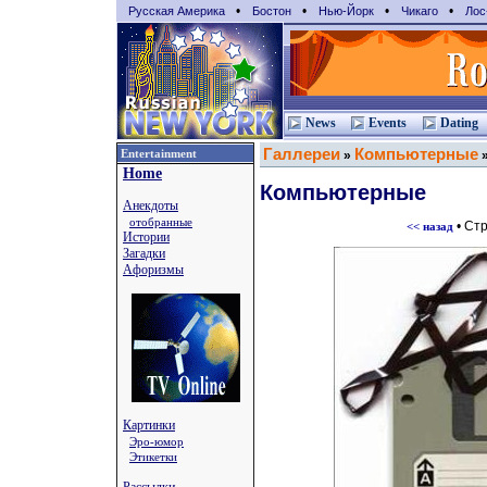
•
•
•
•
Русская Америка
Бостон
Нью-Йорк
Чикаго
Лос
News
Events
Dating
Галлереи
Компьютерные
Entertainment
»
Home
Компьютерные
Анекдоты
отобранные
• Ст
<< назад
Истории
Загадки
Афоризмы
Картинки
Эро-юмор
Этикетки