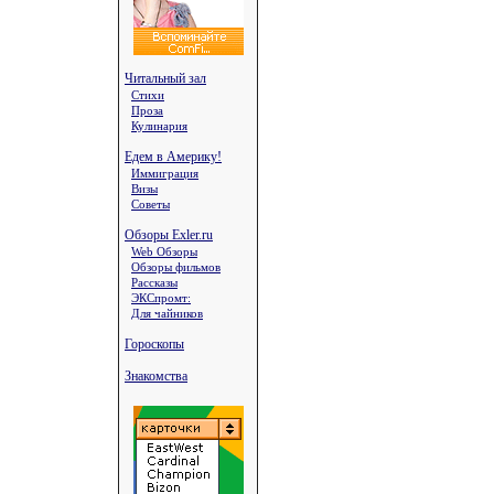
Читальный зал
Стихи
Проза
Кулинария
Едем в Америку!
Иммиграция
Визы
Советы
Обзоры Exler.ru
Web Обзоры
Обзоры фильмов
Рассказы
ЭКСпромт:
Для чайников
Гороскопы
Знакомства