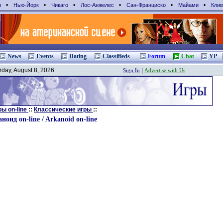
•
•
•
•
•
•
н
Нью-Йорк
Чикаго
Лос-Анжелес
Сан-Франциcко
Майами
Клив
News
Events
Dating
Classifieds
Forum
Chat
YP
rday, August 8, 2026
|
Sign In
Advertise with Us
ры on-line
::
Классические игры
::
ноид on-line / Arkanoid on-line