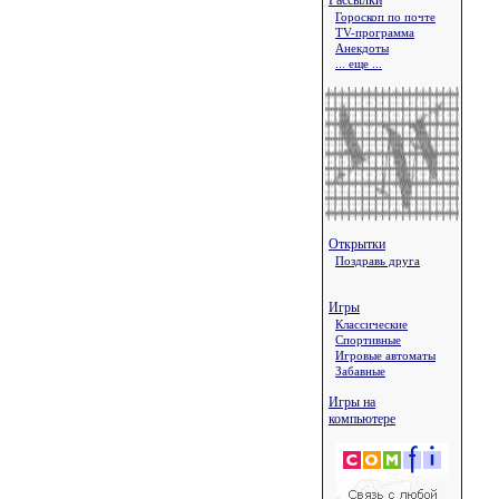
Рассылки
Гороскоп по почте
TV-программа
Анекдоты
... еще ...
Открытки
Поздравь друга
Игры
Классические
Спортивные
Игровые автоматы
Забавные
Игры на
компьютере