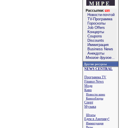
Рассылки:
Новости-почтой
TV-Программа
Гороскопы
Job Offers
Концерты
Coupons
Discounts
Иммиграция
Business News
Анекдоты
Многое другое...
Другие ресурсы
NEWS CENTRAL
Программа TV
Finance News
Мода
Кино
Новости кино
Кинообзоры
Спорт
Музыка
Штаты
Едем в Америку!
Иммиграция
Визы