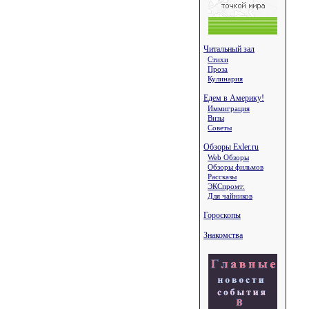
Читальный зал
Стихи
Проза
Кулинария
Едем в Америку!
Иммиграция
Визы
Советы
Обзоры Exler.ru
Web Обзоры
Обзоры фильмов
Рассказы
ЭКСпромт:
Для чайников
Гороскопы
Знакомства