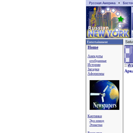
•
Русская Америка
Босто
Satu
Entertainment
Home
Анекдоты
отобранные
Истории
::
Иг
Загадки
Арка
Афоризмы
Картинки
Эро-юмор
Этикетки