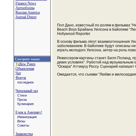
Finance News
Автообзоры
Russian America
Journal Digest
Пол Дано, известный по ролям в фильмах "Н
Beach Boys Брайана Уилсона в байопике "Люб
Hollywood Reporter.
В основу фильма лягут взаимоотношения Уил
заболеванием. В байопике будут описаны не
играть молодого Уилсона, актер на роль пов
Режиссером картины станет Билл Поланд, пр
Смотрите также
диких условиях". Работой над музыкальным
Y
ellow Pages
"Оскара" Аттикусу Россу. Сценарий напишет
Объявления
Чат
Ожидается, что съемки "Любви и милосердия"
Форум
последнее
Читальный зал
Стихи
Проза
Кулинария
Едем в Америку!
Иммиграция
Визы
Советы
Знакомства