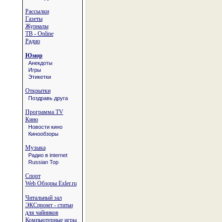
Рассылки
Газеты
Журналы
ТВ - Online
Радио
Юмор
Анекдоты
Игры
Этикетки
Открытки
Поздравь друга
Программа TV
Кино
Новости кино
Кинообзоры
Музыка
Радио в internet
Russian Top
Спорт
Web Обзоры Exler.ru
Читальный зал
ЭКСпромт - статьи
для чайников
Компьютерные игры