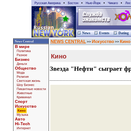
•
•
•
•
Русская Америка
Бостон
Нью-Йорк
Чикаго
Лос
News
Events
Dating
NEWS CENTRAL
Искусство
Кино
News Central
>>
>>
В мире
Политика
Кино
Разное
Бизнес
Деньги
Звезда "Нефти" сыграет ф
Общество
Мода
Религия
Светская жизнь
Шоу Бизнес
Пикантные новости
Животные
Криминал
Спорт
Искусство
Кино
Музыка
Авто
Hi-Tech
Интернет