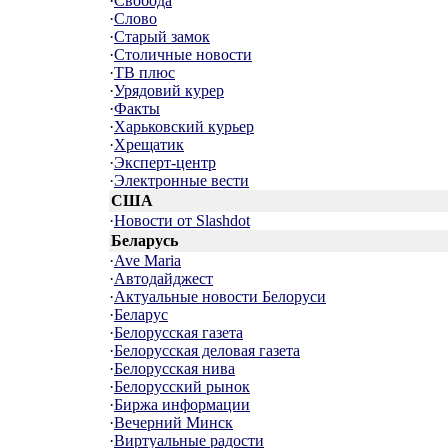
·
Свобода
·
Слово
·
Старый замок
·
Столичные новости
·
ТВ плюс
·
Урядовий курер
·
Факты
·
Харьковский курьер
·
Хрещатик
·
Эксперт-центр
·
Электронные вести
США
·
Новости от Slashdot
Беларусь
·
Ave Maria
·
Автодайджест
·
Актуальные новости Белоруси
·
Беларус
·
Белорусская газета
·
Белорусская деловая газета
·
Белорусская нива
·
Белорусский рынок
·
Биржа информации
·
Вечерний Минск
·
Виртуальные радости