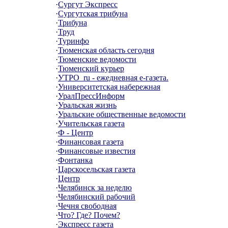
·
Сургут Экспресс
·
Сургутская трибуна
·
Трибуна
·
Труд
·
Туринфо
·
Тюменская область сегодня
·
Тюменские ведомости
·
Тюменский курьер
·
УTPO_ru - ежедневная e-газета.
·
Университетская набережная
·
УралПрессИнформ
·
Уральская жизнь
·
Уральские общественные ведомости
·
Учительская газета
·
Ф - Центр
·
Финансовая газета
·
Финансовые известия
·
Фонтанка
·
Царскосельская газета
·
Центр
·
Челябинск за неделю
·
Челябинский рабочий
·
Чечня свободная
·
Что? Где? Почем?
·
Экспресс газета