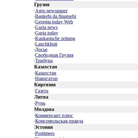
Грузия
·
Agro newspaper
·
Bankebi da finansebi
·
Georgia today Web
·
Guria news
·
Guria today
·
Kaukasische zeitung
·
Lanchkhuti
·
Досье
·
Свободная Грузия
·
Трибуна
Казахстан
·
Казахстан
·
Навигатор
Киргизия
·
Газета
Литва
·
Рунь
Молдова
·
Коммерсант плюс
·
Комсомольская правда
Эстония
·
Postimees