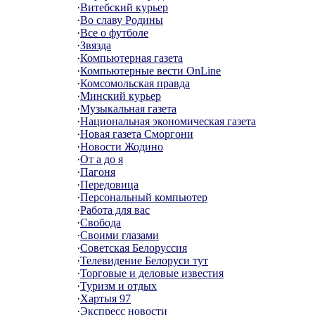
·
Витебский курьер
·
Во славу Родины
·
Все о футболе
·
Звязда
·
Компьютерная газета
·
Компьютерные вести OnLine
·
Комсомольская правда
·
Минский курьер
·
Музыкальная газета
·
Национальная экономическая газета
·
Новая газета Сморгони
·
Новости Жодино
·
От а до я
·
Пагоня
·
Передовица
·
Персональный компьютер
·
Работа для вас
·
Свобода
·
Своими глазами
·
Советская Белоруссия
·
Телевидение Белоруси тут
·
Торговые и деловые известия
·
Туризм и отдых
·
Хартыя 97
·
Экспресс новости