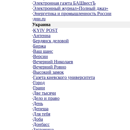
·
Электронная газета БАШвестЪ
·
Электронный журнал«Полный джаз»
·
Энергетика и промышленность России
·
дни.ru
Украина
·
KYIV POST
·
Антенна
·
Бердянск деловой
·
Биржа
·
Ваш шанс
·
Версии
·
Вечерний Николаев
·
Вечерний Ровно
·
Высокий замок
·
Газета киевского университета
·
Город
·
Грани
·
Две тысячи
·
Дело и право
·
День
·
Депеша
·
Для тебя
·
Доба
·
Донбасс
·
Заграница