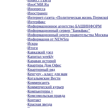
·
Инвест Газета
·
ИноСМИ.Ru
·
Инопресса
·
Иностранец
·
Интернет-газета «Политическая жизнь Пермско
·
Интерфакс
·
Информационное агентство БАШИНФОРМ
·
Информационный сервер "Банкфакс"
·
Информационный центр правительства Москв
·
Информация от NEWSru
·
Искра
·
Итоги
·
Кавказкий узел
·
Капитал weekly
·
Караван историй
·
Квартира Дом Офис
·
Квартирный ряд
·
Кенгуру - класс для мам
·
Когалымские Вести
·
Коммерсантъ
·
Коммерческий курьер
·
Компьютерра +
·
Комсомольская правда
·
Контакт
·
Красная звезда