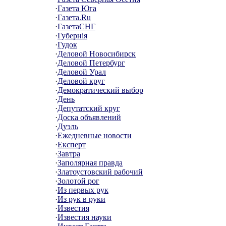
·
Газета Юга
·
Газета.Ru
·
ГазетаСНГ
·
Губернiя
·
Гудок
·
Деловой Новосибирск
·
Деловой Петербург
·
Деловой Урал
·
Деловой круг
·
Демократический выбор
·
День
·
Депутатский круг
·
Доска объявлений
·
Дуэль
·
Ежедневные новости
·
Експерт
·
Завтра
·
Заполярная правда
·
Златоустовский рабочий
·
Золотой рог
·
Из первых рук
·
Из рук в руки
·
Известия
·
Известия науки