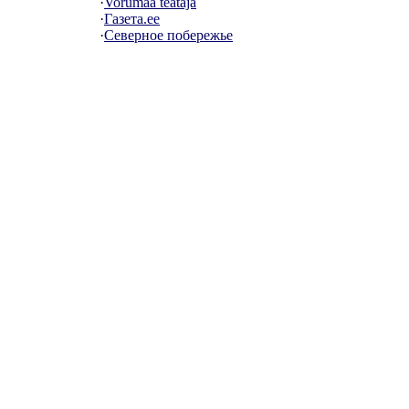
·
Vorumaa teataja
·
Газета.ее
·
Северное побережье