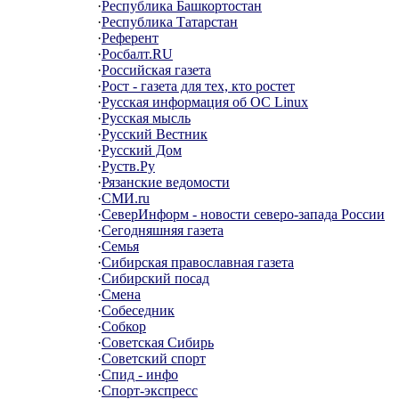
·
Республика Башкортостан
·
Республика Татарстан
·
Референт
·
Росбалт.RU
·
Российская газета
·
Рост - газета для тех, кто ростет
·
Русская информация об ОС Linux
·
Русская мысль
·
Русский Вестник
·
Русский Дом
·
Руств.Ру
·
Рязанские ведомости
·
СМИ.ru
·
СеверИнформ - новости северо-запада России
·
Сегодняшняя газета
·
Семья
·
Сибирская православная газета
·
Сибирский посад
·
Смена
·
Собеседник
·
Собкор
·
Советская Сибирь
·
Советский спорт
·
Спид - инфо
·
Спорт-экспресс