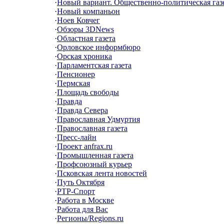
·
Новый вариант. Общественно-политическая газе
·
Новый компаньон
·
Ноев Ковчег
·
Обзоры 3DNews
·
Областная газета
·
Орловское информбюро
·
Орская хроника
·
Парламентская газета
·
Пенсионер
·
Пермская
·
Площадь свободы
·
Правда
·
Правда Севера
·
Православная Удмуртия
·
Православная газета
·
Пресс-лайн
·
Проект anfrax.ru
·
Промышленная газета
·
Профсоюзный курьер
·
Псковская лента новостей
·
Путь Октября
·
РТР-Спорт
·
Работа в Москве
·
Работа для Вас
·
Регионы/Regions.ru