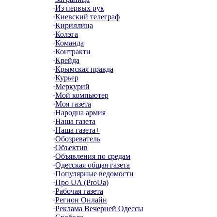
·
Из первых рук
·
Киевский телеграф
·
Кириллица
·
Колэга
·
Команда
·
Контракти
·
Крейда
·
Крымская правда
·
Курьер
·
Меркурий
·
Мой компьютер
·
Моя газета
·
Народна армия
·
Наша газета
·
Наша газета+
·
Обозреватель
·
Объектив
·
Объявления по средам
·
Одесская общая газета
·
Популярные ведомости
·
Про UA (ProUa)
·
Рабочая газета
·
Регион Онлайн
·
Реклама Вечерней Одессы