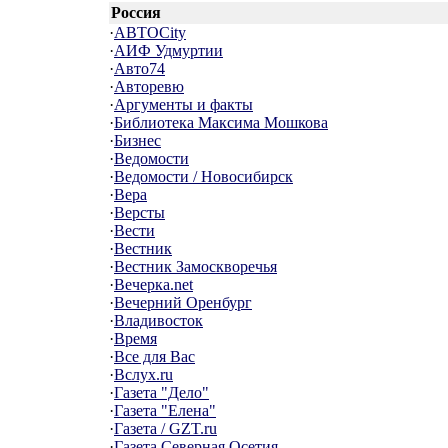
Россия
·
АВТОCity
·
АИФ Удмуртии
·
Авто74
·
Авторевю
·
Аргументы и факты
·
Библиотека Максима Мошкова
·
Бизнес
·
Ведомости
·
Ведомости / Новосибирск
·
Вера
·
Версты
·
Вести
·
Вестник
·
Вестник Замоскворечья
·
Вечерка.net
·
Вечерний Оренбург
·
Владивосток
·
Время
·
Все для Вас
·
Вслух.ru
·
Газета "Дело"
·
Газета "Елена"
·
Газета / GZT.ru
·
Газета Северная Осетия