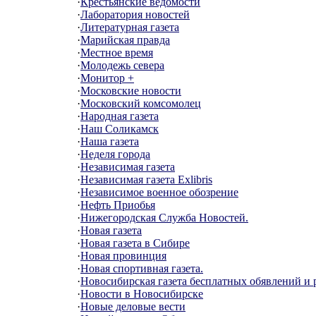
·
Крестьянские ведомости
·
Лаборатория новостей
·
Литературная газета
·
Марийская правда
·
Местное время
·
Молодежь севера
·
Монитор +
·
Московские новости
·
Московский комсомолец
·
Народная газета
·
Наш Соликамск
·
Наша газета
·
Неделя города
·
Независимая газета
·
Независимая газета Exlibris
·
Независимое военное обозрение
·
Нефть Приобья
·
Нижегородская Служба Новостей.
·
Новая газета
·
Новая газета в Сибире
·
Новая провинция
·
Новая спортивная газета.
·
Новосибирская газета бесплатных обявлений и
·
Новости в Новосибирске
·
Новые деловые вести