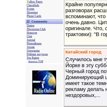
Y
ellow Pages
Крайне популярн
Classifieds
Events
разговорах расш
Shopping
вспоминают, что 
Phone Cards
Community
очень давно. Ци
Dating
оригинале. Что,
Discussion Club
Новости
трактовки): "В го
Chat
Journal
Photoalbums
Архив
Гороскопы
Китайский город
Рейтинг ресурсов
Top Rating
Случилось мне т
America TOP
Йорке в эту субб
Черный город пот
Доминирующий цв
имеет такое тем
рекламу делать 
нездоровых,...