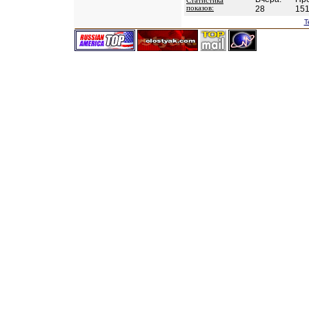
Статистика
показов:
28
15
T