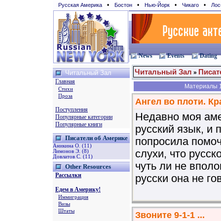
•
•
•
•
Русская Америка
Бостон
Нью-Йорк
Чикаго
Лос
News
Events
Dating
Читальный Зал
Писат
Читальный Зал
»
Главная
Материалы 1
Стихи
Проза
Ангел во плоти. Кра
Поступления
Недавно моя аме
Популярные категории
Популярные книги
русский язык, и 
Писатели об Америке
попросила помоч
Аникина О. (11)
слухи, что русск
Лимонов Э. (8)
Довлатов С. (11)
чуть ли не впол
Other Resources
Рассылки
русски она не го
Едем в Америку!
Иммиграция
Визы
Штаты
Звоните 9-1-1 ...