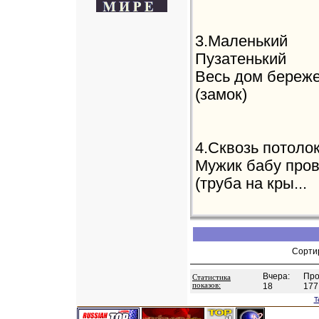
3.Маленький
Пузатенький
Весь дом береже
(замок)
4.Сквозь потоло
Мужик бабу пров
(труба на кры...
Сорти
Вчера:
Про
Статистика
показов:
18
177
T