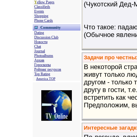
Y
ellow Pages
(Чукотский Дед-
Classifieds
Events
Shopping
Phone Cards
Что такое: падаю
Community
Dating
(Обычное явление
Discussion Club
Новости
Chat
Journal
Photoalbums
Задачи про честны
Архив
Гороскопы
В некоторой стра
Рейтинг ресурсов
живут только люд
Top Rating
America TOP
другом - только т
другу в гости, т
встретить как чес
Предположим, вы 
Интересные загадк