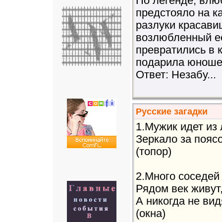
По легенде, влю
предстояло на к
разлуки красави
возлюбленный ее
превратились в 
подарила юноше.
Ответ: Незабу...
Русские загадки
1.Мужик идет из 
Зеркало за пояс
(топор)
2.Много соседей
Рядом век живут
А никогда не вид
(окна)