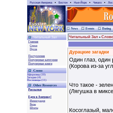
•
•
•
•
Русская Америка
Бостон
Нью-Йорк
Чикаго
Лос
News
Events
Dating
Читальный Зал
Слов
Читальный Зал
»
Главная
Стихи
Проза
Дурацкие загадки
Поступления
Один глаз, один 
Популярные категории
Популярные книги
(Корова из-за уг
Слово
Афоризмы (10)
Загадки (4)
Пословицы (11)
Что такое - зеле
Other Resources
Рассылки
(Лягушка в миксе
Едем в Америку!
Иммиграция
Визы
Штаты
Косоглазый, мал