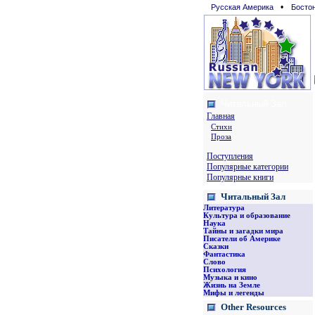
•
Русская Америка
Босто
Читальный Зал
Главная
Стихи
Проза
Поступления
Популярные категории
Популярные книги
Читальный Зал
Литература
Культура и образование
Наука
Тайны и загадки мира
Писатели об Америке
Сказки
Фантастика
Слово
Психология
Музыка и кино
Жизнь на Земле
Мифы и легенды
Other Resources