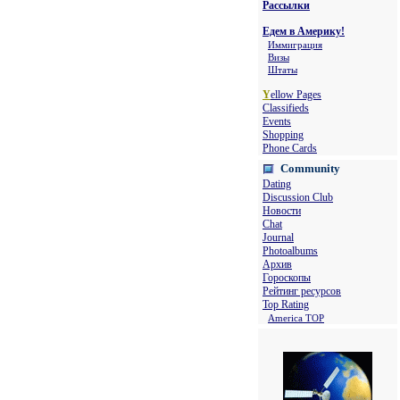
Рассылки
Едем в Америку!
Иммиграция
Визы
Штаты
Y
ellow Pages
Classifieds
Events
Shopping
Phone Cards
Community
Dating
Discussion Club
Новости
Chat
Journal
Photoalbums
Архив
Гороскопы
Рейтинг ресурсов
Top Rating
America TOP