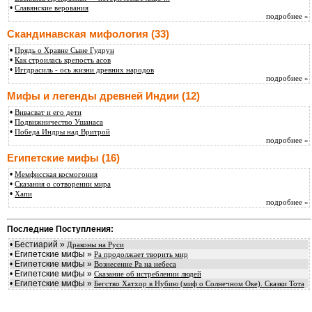
•
Славянские верования
подробнее »
Скандинавская мифология
(33)
•
Прядь о Хравне Сыне Гудрун
•
Как строилась крепость асов
•
Иггдрасиль - ось жизни древних народов
подробнее »
Мифы и легенды древней Индии
(12)
•
Вивасват и его дети
•
Подвижничество Ушанаса
•
Победа Индры над Вритрой
подробнее »
Египетские мифы
(16)
•
Мемфисская космогония
•
Сказания о сотворении мира
•
Хапи
подробнее »
Последние Поступления:
• Бестиарий »
Драконы на Руси
• Египетские мифы »
Pa продолжает творить мир
• Египетские мифы »
Вознесение Ра на небеса
• Египетские мифы »
Сказание об истреблении людей
• Египетские мифы »
Бегство Хатхор в Нубию (миф о Солнечном Оке). Сказки Тота