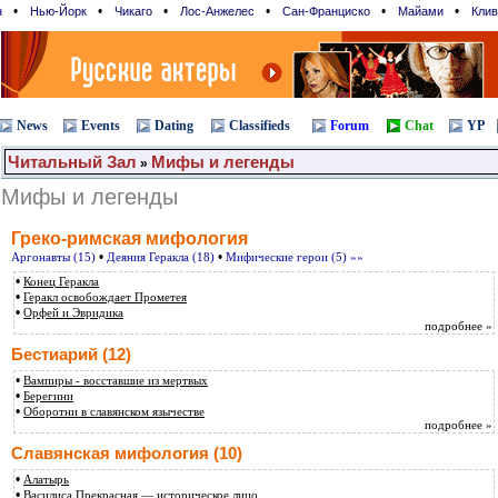
•
•
•
•
•
•
н
Нью-Йорк
Чикаго
Лос-Анжелес
Сан-Франциcко
Майами
Клив
News
Events
Dating
Classifieds
Forum
Chat
YP
Читальный Зал
Мифы и легенды
»
Мифы и легенды
Греко-римская мифология
•
•
Аргонавты (15)
Деяния Геракла (18)
Мифические герои (5)
»»
•
Конец Геракла
•
Геракл освобождает Прометея
•
Орфей и Эвридика
подробнее »
Бестиарий
(12)
•
Вампиры - восставшие из мертвых
•
Берегини
•
Оборотни в славянском язычестве
подробнее »
Славянская мифология
(10)
•
Алатырь
•
Василиса Прекрасная — историческое лицо ...