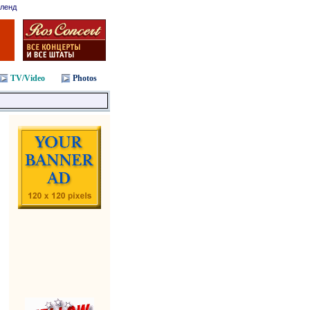
ленд
TV/Video
Photos