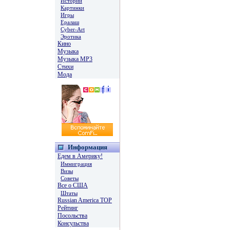
Истории
Картинки
Игры
Ералаш
Cyber-Art
Эротика
Кино
Музыка
Музыка MP3
Стихи
Мода
Информация
Едем в Америку!
Иммиграция
Визы
Советы
Все о США
Штаты
Russian America TOP
Рейтинг
Посольства
Консульства