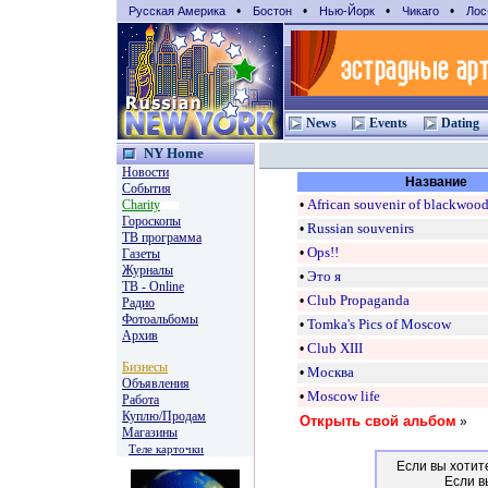
•
•
•
•
Русская Америка
Бостон
Нью-Йорк
Чикаго
Лос
News
Events
Dating
NY Home
Новости
Название
События
Charity
•
African souvenir of blackwoo
Гороскопы
•
Russian souvenirs
TВ программа
•
Ops!!
Газеты
Журналы
•
Это я
ТВ - Online
•
Club Propaganda
Радио
Фотоальбомы
•
Tomka's Pics of Moscow
Архив
•
Club XIII
Бизнесы
•
Москва
Объявления
•
Moscow life
Работа
Куплю/Продам
Открыть свой альбом
»
Магазины
Теле карточки
Если вы хотит
Если в