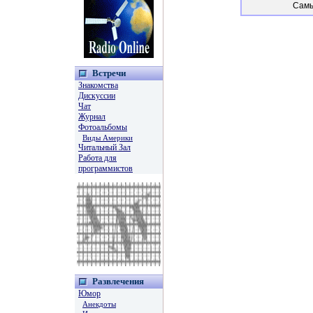
Самы
Встречи
Знакомства
Дискуссии
Чат
Журнал
Фотоальбомы
Виды Америки
Читальный Зал
Работа для
программистов
Развлечения
Юмор
Анекдоты