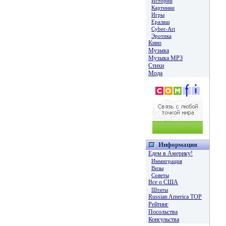
Истории
Картинки
Игры
Ералаш
Cyber-Art
Эротика
Кино
Музыка
Музыка MP3
Стихи
Мода
Информация
Едем в Америку!
Иммиграция
Визы
Советы
Все о США
Штаты
Russian America TOP
Рейтинг
Посольства
Консульства