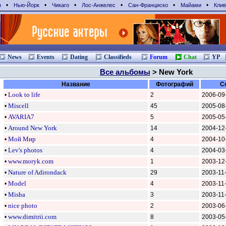
•
•
•
•
•
•
н
Нью-Йорк
Чикаго
Лос-Анжелес
Сан-Франциcко
Майами
Клив
News
Events
Dating
Classifieds
Forum
Chat
YP
Все альбомы
> New York
Название
Фотографий
С
•
Look to life
2
2006-09
•
Miscell
45
2005-08
•
AVARIA7
5
2005-05
•
Around New York
14
2004-12
•
Мой Мир
4
2004-10
•
Lev's photos
4
2004-03
•
www.moryk.com
1
2003-12
•
Nature of Adirondack
29
2003-11
•
Model
4
2003-11
•
Misha
3
2003-11
•
nice photo
2
2003-06
•
www.dimitrii.com
8
2003-05