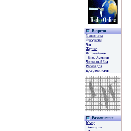
Встречи
Знакомства
Дискуссии
Чат
Журнал
Фотоальбомы
Виды Америки
Читальный Зал
Работа для
программистов
Развлечения
Юмор
Анекдоты