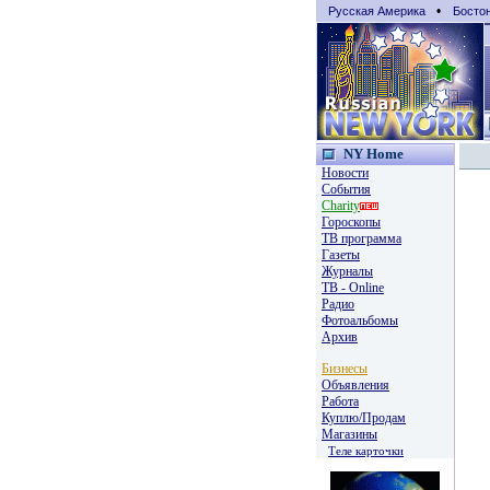
•
Русская Америка
Босто
NY Home
Новости
События
Charity
Гороскопы
TВ программа
Газеты
Журналы
ТВ - Online
Радио
Фотоальбомы
Архив
Бизнесы
Объявления
Работа
Куплю/Продам
Магазины
Теле карточки