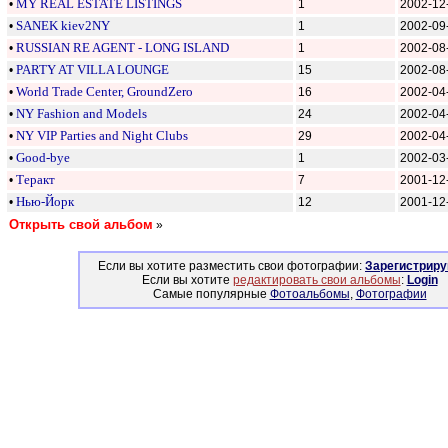
•
MY REAL ESTATE LISTINGS
1
2002-12
•
SANEK kiev2NY
1
2002-09
•
RUSSIAN RE AGENT - LONG ISLAND
1
2002-08
•
PARTY AT VILLA LOUNGE
15
2002-08
•
World Trade Center, GroundZero
16
2002-04
•
NY Fashion and Models
24
2002-04
•
NY VIP Parties and Night Clubs
29
2002-04
•
Good-bye
1
2002-03
•
Теракт
7
2001-12
•
Нью-Йорк
12
2001-12
Открыть свой альбом
»
Если вы хотите разместить свои фотографии:
Зарегистриру
Если вы хотите
редактировать свои альбомы
:
Login
Самые популярные
Фотоальбомы
,
Фотографии