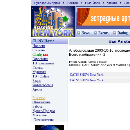
•
•
•
•
Русская Америка
Бостон
Нью-Йорк
Чикаго
Лос
News
Events
Dating
NY Home
Все Аль
Новости
События
Альбом создан 2003-10-16, последн
Charity
Всего изображений: 2
Гороскопы
Private Album: Автор: e-mail:0
TВ программа
Описание: CATS! SHOW New York at Madison Squa
Газеты
Журналы
CATS! SHOW New York
ТВ - Online
Радио
CATS! SHOW New York
Фотоальбомы
Архив
Бизнесы
Объявления
Работа
Куплю/Продам
Магазины
Теле карточки