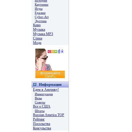
Истории
Картинки
Игры
Ералаш
Cyber-Art
Эротика
Кино
Музыка
Музыка MP3
Стихи
Мода
Информация
Едем в Америку!
Иммиграция
Визы
Советы
Все о США
Штаты
Russian America TOP
Рейтинг
Посольства
Консульства