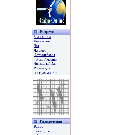
Встречи
Знакомства
Дискуссии
Чат
Журнал
Фотоальбомы
Виды Америки
Читальный Зал
Работа для
программистов
Развлечения
Юмор
Анекдоты