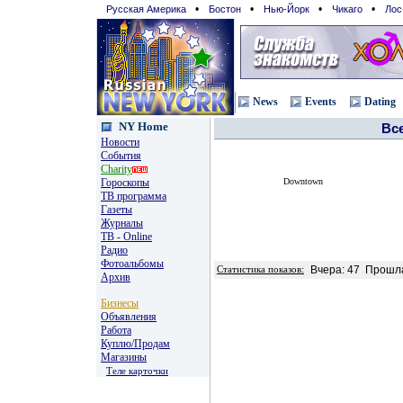
•
•
•
•
Русская Америка
Бостон
Нью-Йорк
Чикаго
Лос
News
Events
Dating
NY Home
Вс
Новости
События
Charity
Гороскопы
Downtown
TВ программа
Газеты
Журналы
ТВ - Online
Радио
Фотоальбомы
Вчера: 47
Прошла
Статистика показов:
Архив
Бизнесы
Объявления
Работа
Куплю/Продам
Магазины
Теле карточки