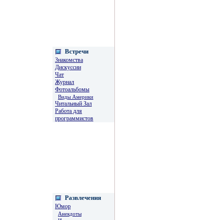
Встречи
Знакомства
Дискуссии
Чат
Журнал
Фотоальбомы
Виды Америки
Читальный Зал
Работа для
программистов
Развлечения
Юмор
Анекдоты