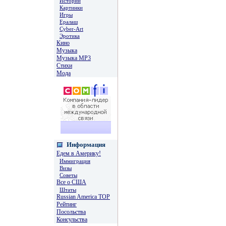
Истории
Картинки
Игры
Ералаш
Cyber-Art
Эротика
Кино
Музыка
Музыка MP3
Стихи
Мода
Информация
Едем в Америку!
Иммиграция
Визы
Советы
Все о США
Штаты
Russian America TOP
Рейтинг
Посольства
Консульства