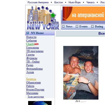
•
•
•
•
Русская Америка
Бостон
Нью-Йорк
Чикаго
Лос
News
Events
Dating
NY Home
Все
Новости
События
Charity
Гороскопы
TВ программа
Газеты
Журналы
ТВ - Online
Радио
Фотоальбомы
Архив
Бизнесы
Объявления
Работа
Куплю/Продам
Магазины
Теле карточки
Да я ........