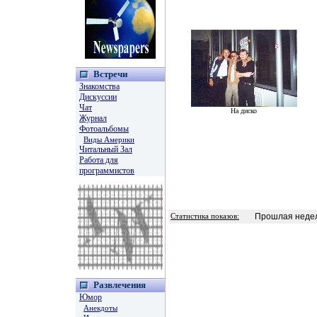
Встречи
Знакомства
Дискуссии
Чат
На диско
Журнал
Фотоальбомы
Виды Америки
Читальный Зал
Работа для
программистов
Прошлая недел
Статистика показов:
Развлечения
Юмор
Анекдоты