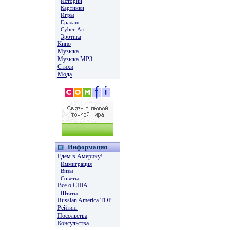
Истории
Картинки
Игры
Ералаш
Cyber-Art
Эротика
Кино
Музыка
Музыка MP3
Стихи
Мода
Информация
Едем в Америку!
Иммиграция
Визы
Советы
Все о США
Штаты
Russian America TOP
Рейтинг
Посольства
Консульства