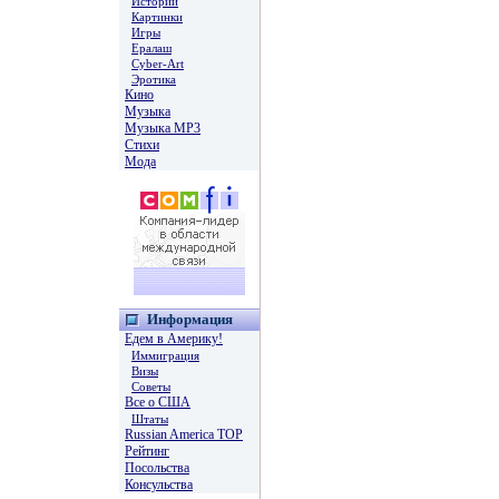
Истории
Картинки
Игры
Ералаш
Cyber-Art
Эротика
Кино
Музыка
Музыка MP3
Стихи
Мода
Информация
Едем в Америку!
Иммиграция
Визы
Советы
Все о США
Штаты
Russian America TOP
Рейтинг
Посольства
Консульства