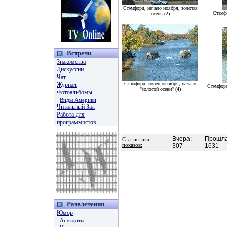
Стэмфорд, начало ноября, золотая
Стэмфо
осень (2)
Встречи
Знакомства
Дискуссии
Чат
Стэмфорд, конец октября, начало
Журнал
Стэмфорд
"золотой осени" (4)
Фотоальбомы
Виды Америки
Читальный Зал
Работа для
программистов
Вчера:
Прошла
Статистика
показов:
307
1631
Развлечения
Юмор
Анекдоты