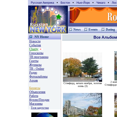
•
•
•
•
Русская Америка
Бостон
Нью-Йорк
Чикаго
Лос
News
Events
Dating
NY Home
Все Альбо
Новости
События
Charity
Гороскопы
TВ программа
Газеты
Журналы
ТВ - Online
Радио
Фотоальбомы
Архив
2 ноя
Стэмфорд, начало ноября, золотая
Стэмфордс
осень (3)
Бизнесы
Объявления
Работа
Куплю/Продам
Магазины
Теле карточки