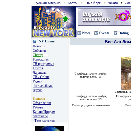
•
•
•
•
Русская Америка
Бостон
Нью-Йорк
Чикаго
Лос
News
Events
Dating
NY Home
Все Альбо
Новости
События
Charity
Гороскопы
TВ программа
Газеты
Журналы
Стэмфорд, начало ноября,
ТВ - Online
золотая осень (15)
Радио
Фотоальбомы
Архив
Стэмфорд, на
Стэмфорд, начало ноября,
Стэмфордск
Бизнесы
золотая осень (13)
у
Объявления
Стэмфорд, один из памятников
Стэм
Работа
Куплю/Продам
Магазины
Теле карточки