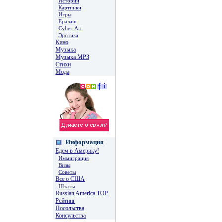
Истории
Картинки
Игры
Ералаш
Cyber-Art
Эротика
Кино
Музыка
Музыка MP3
Стихи
Мода
Информация
Едем в Америку!
Иммиграция
Визы
Советы
Все о США
Штаты
Russian America TOP
Рейтинг
Посольства
Консульства