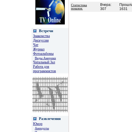
Вчера:
Прошла
Статистика
показов:
307
1631
Встречи
Знакомства
Дискуссии
Чат
Журнал
Фотоальбомы
Виды Америки
Читальный Зал
Работа для
программистов
Развлечения
Юмор
Анекдоты