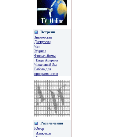
Встречи
Знакомства
Дискуссии
Чат
Журнал
Фотоальбомы
Виды Америки
Читальный Зал
Работа для
программистов
Развлечения
Юмор
Анекдоты