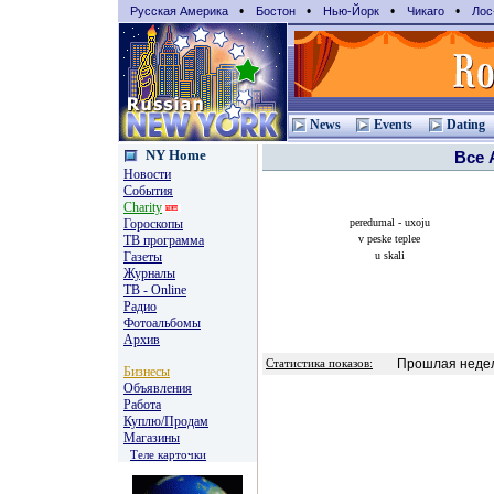
•
•
•
•
Русская Америка
Бостон
Нью-Йорк
Чикаго
Лос
News
Events
Dating
NY Home
Все
Новости
События
Charity
Гороскопы
peredumal - uxoju
TВ программа
v peske teplee
Газеты
u skali
Журналы
ТВ - Online
Радио
Фотоальбомы
Архив
Прошлая недел
Статистика показов:
Бизнесы
Объявления
Работа
Куплю/Продам
Магазины
Теле карточки