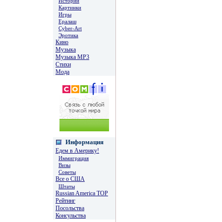
Истории
Картинки
Игры
Ералаш
Cyber-Art
Эротика
Кино
Музыка
Музыка MP3
Стихи
Мода
Информация
Едем в Америку!
Иммиграция
Визы
Советы
Все о США
Штаты
Russian America TOP
Рейтинг
Посольства
Консульства