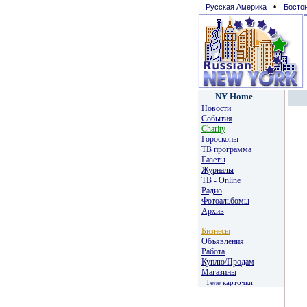
•
Русская Америка
Босто
NY Home
Новости
События
Charity
Гороскопы
TВ программа
Газеты
Журналы
ТВ - Online
Радио
Фотоальбомы
Архив
Бизнесы
Объявления
Работа
Куплю/Продам
Магазины
Теле карточки