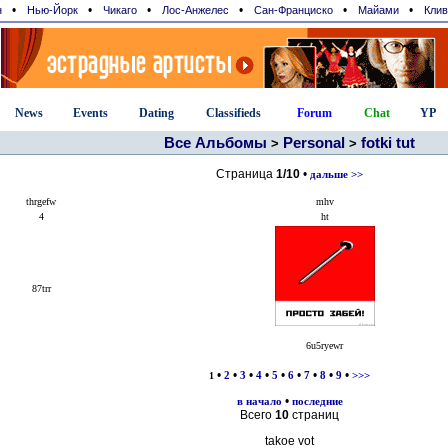
•
•
•
•
•
•
н
Нью-Йорк
Чикаго
Лос-Анжелес
Сан-Франциcко
Майами
Клив
News
Events
Dating
Classifieds
Forum
Chat
YP
Все Альбомы
Personal
fotki tut
>
>
Страница
1/10
•
дальше >>
thrgefw
mhv
4
ht
87trr
6u5ryewr
•
•
•
•
•
•
•
•
•
1
2
3
4
5
6
7
8
9
>>>
•
в начало
последние
Всего
10
страниц
takoe vot