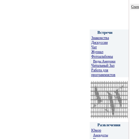
Стат
Встречи
Знакомства
Дискуссии
Чат
Журнал
Фотоальбомы
Виды Америки
Читальный Зал
Работа для
программистов
Развлечения
Юмор
Анекдоты