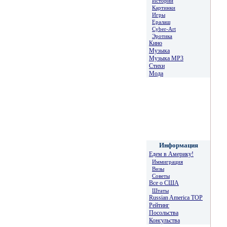
Истории
Картинки
Игры
Ералаш
Cyber-Art
Эротика
Кино
Музыка
Музыка MP3
Стихи
Мода
Информация
Едем в Америку!
Иммиграция
Визы
Советы
Все о США
Штаты
Russian America TOP
Рейтинг
Посольства
Консульства