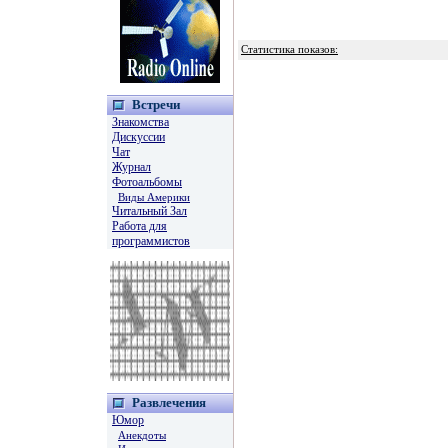
Статистика показов:
Встречи
Знакомства
Дискуссии
Чат
Журнал
Фотоальбомы
Виды Америки
Читальный Зал
Работа для
программистов
Развлечения
Юмор
Анекдоты