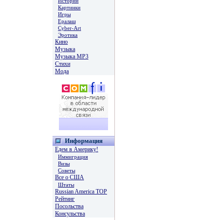
Истории
Картинки
Игры
Ералаш
Cyber-Art
Эротика
Кино
Музыка
Музыка MP3
Стихи
Мода
Информация
Едем в Америку!
Иммиграция
Визы
Советы
Все о США
Штаты
Russian America TOP
Рейтинг
Посольства
Консульства