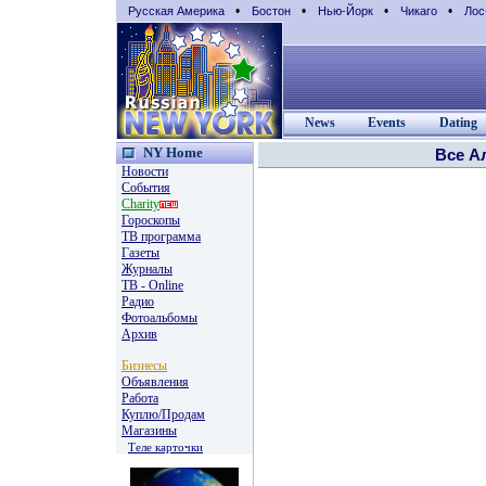
•
•
•
•
Русская Америка
Бостон
Нью-Йорк
Чикаго
Лос
News
Events
Dating
NY Home
Все А
Новости
События
Charity
Гороскопы
TВ программа
Газеты
Журналы
ТВ - Online
Радио
Фотоальбомы
Архив
Бизнесы
Объявления
Работа
Куплю/Продам
Магазины
Теле карточки