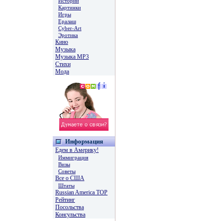
Истории
Картинки
Игры
Ералаш
Cyber-Art
Эротика
Кино
Музыка
Музыка MP3
Стихи
Мода
Информация
Едем в Америку!
Иммиграция
Визы
Советы
Все о США
Штаты
Russian America TOP
Рейтинг
Посольства
Консульства