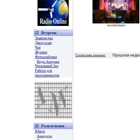
accordiomania
Встречи
Знакомства
Дискуссии
Чат
Журнал
Прошлая недел
Статистика показов:
Фотоальбомы
Виды Америки
Читальный Зал
Работа для
программистов
Развлечения
Юмор
Анекдоты