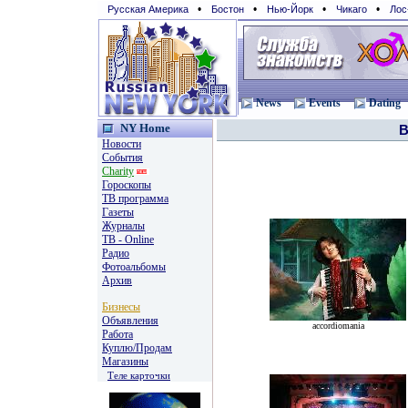
•
•
•
•
Русская Америка
Бостон
Нью-Йорк
Чикаго
Лос
News
Events
Dating
NY Home
В
Новости
События
Charity
Гороскопы
TВ программа
Газеты
Журналы
ТВ - Online
Радио
Фотоальбомы
Архив
Бизнесы
Объявления
accordiomania
Работа
Куплю/Продам
Магазины
Теле карточки