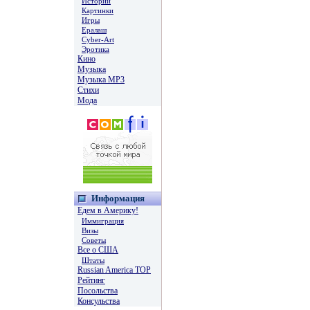
Истории
Картинки
Игры
Ералаш
Cyber-Art
Эротика
Кино
Музыка
Музыка MP3
Стихи
Мода
Информация
Едем в Америку!
Иммиграция
Визы
Советы
Все о США
Штаты
Russian America TOP
Рейтинг
Посольства
Консульства