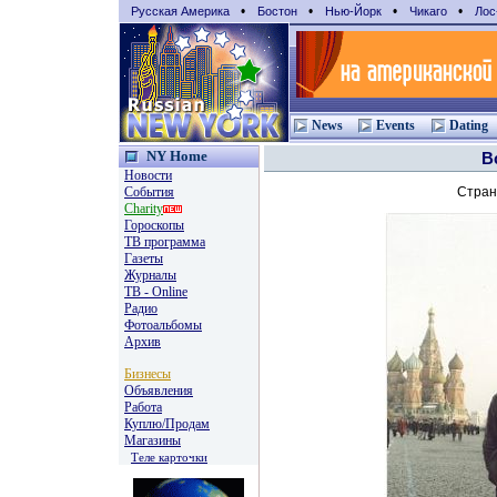
•
•
•
•
Русская Америка
Бостон
Нью-Йорк
Чикаго
Лос
News
Events
Dating
NY Home
В
Новости
События
Стра
Charity
Гороскопы
TВ программа
Газеты
Журналы
ТВ - Online
Радио
Фотоальбомы
Архив
Бизнесы
Объявления
Работа
Куплю/Продам
Магазины
Теле карточки