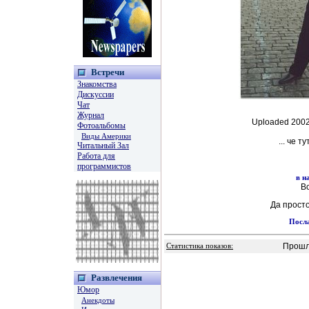
Встречи
Знакомства
Дискуссии
Чат
Журнал
Uploaded 2002
Фотоальбомы
Виды Америки
... че т
Читальный Зал
Работа для
программистов
в н
В
Да прост
Посла
Прошл
Статистика показов:
Развлечения
Юмор
Анекдоты