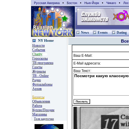
•
•
•
•
Русская Америка
Бостон
Нью-Йорк
Чикаго
Лос
News
Events
Dating
NY Home
Вс
Новости
События
Charity
Ваш E-Mail:
Гороскопы
TВ программа
E-Mail адресата:
Газеты
Ваш Текст:
Журналы
ТВ - Online
Радио
Фотоальбомы
Архив
Бизнесы
Объявления
Работа
Куплю/Продам
Магазины
Теле карточки