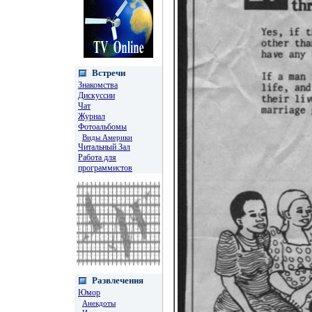
Встречи
Знакомства
Дискуссии
Чат
Журнал
Фотоальбомы
Виды Америки
Читальный Зал
Работа для
программистов
Развлечения
Юмор
Анекдоты