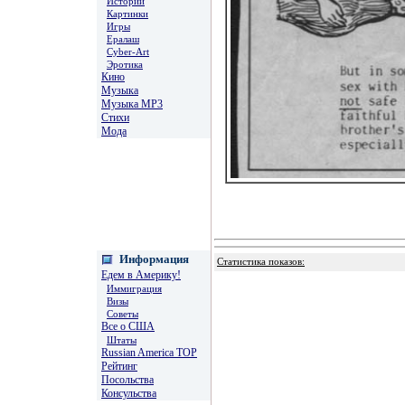
Истории
Картинки
Игры
Ералаш
Cyber-Art
Эротика
Кино
Музыка
Музыка MP3
Стихи
Мода
Информация
Статистика показов:
Едем в Америку!
Иммиграция
Визы
Советы
Все о США
Штаты
Russian America TOP
Рейтинг
Посольства
Консульства