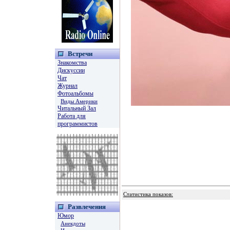
Встречи
Знакомства
Дискуссии
Чат
Журнал
Фотоальбомы
Виды Америки
Читальный Зал
Работа для
программистов
Статистика показов:
Развлечения
Юмор
Анекдоты