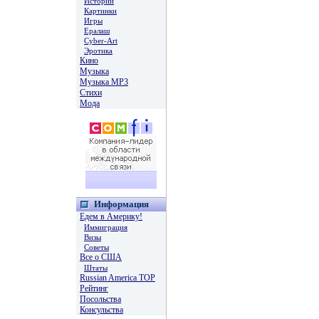
Истории
Картинки
Игры
Ералаш
Cyber-Art
Эротика
Кино
Музыка
Музыка MP3
Стихи
Мода
Информация
Едем в Америку!
Иммиграция
Визы
Советы
Все о США
Штаты
Russian America TOP
Рейтинг
Посольства
Консульства