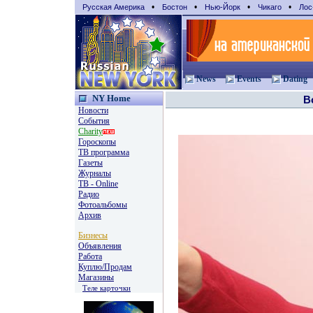
•
•
•
•
Русская Америка
Бостон
Нью-Йорк
Чикаго
Лос
News
Events
Dating
NY Home
В
Новости
События
Charity
Гороскопы
TВ программа
Газеты
Журналы
ТВ - Online
Радио
Фотоальбомы
Архив
Бизнесы
Объявления
Работа
Куплю/Продам
Магазины
Теле карточки