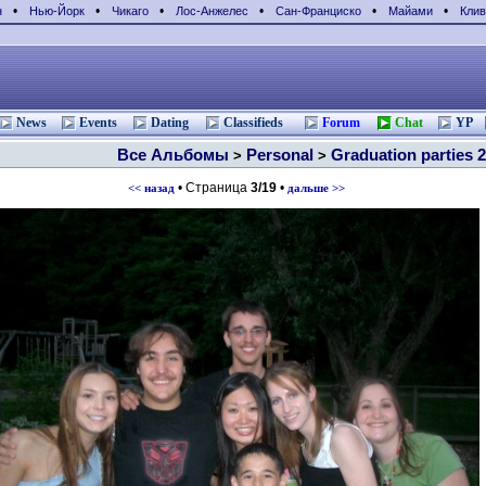
•
•
•
•
•
•
н
Нью-Йорк
Чикаго
Лос-Анжелес
Сан-Франциcко
Майами
Клив
News
Events
Dating
Classifieds
Forum
Chat
YP
Все Альбомы
Personal
Graduation parties 
>
>
• Страница
3/19
•
<< назад
дальше >>