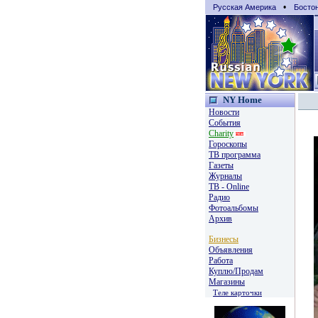
•
Русская Америка
Босто
NY Home
Новости
События
Charity
Гороскопы
TВ программа
Газеты
Журналы
ТВ - Online
Радио
Фотоальбомы
Архив
Бизнесы
Объявления
Работа
Куплю/Продам
Магазины
Теле карточки