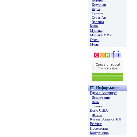
Истории
Картинки
Игры
Ералаш
Cyber-Art
Эротика
Кино
Музыка
Музыка MP3
Стихи
Мода
Информация
Едем в Америку!
Иммиграция
Визы
Советы
Все о США
Штаты
Russian America TOP
Рейтинг
Посольства
Консульства