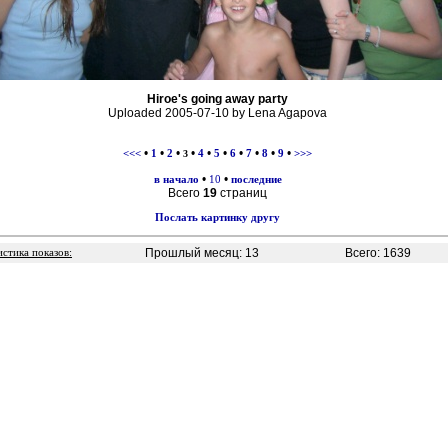
Hiroe's going away party
Uploaded 2005-07-10 by Lena Agapova
•
•
•
•
•
•
•
•
•
•
<<<
1
2
3
4
5
6
7
8
9
>>>
•
•
в начало
10
последние
Всего
19
страниц
Послать картинку другу
Прошлый месяц: 13
Всего: 1639
истика показов: