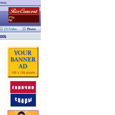
ленд
TV/Video
Photos
2005