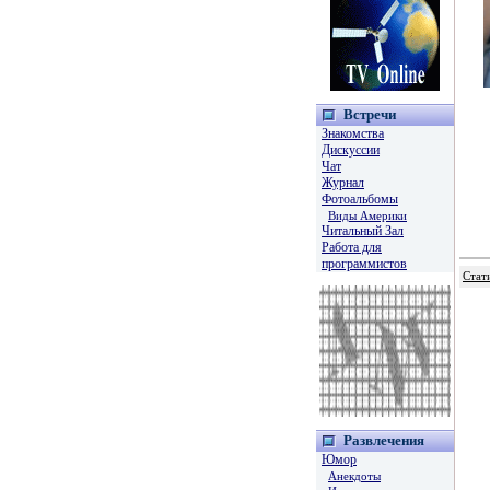
Встречи
Знакомства
Дискуссии
Чат
Журнал
Фотоальбомы
Виды Америки
Читальный Зал
Работа для
программистов
Стат
Развлечения
Юмор
Анекдоты