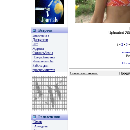
Встречи
Uploaded 20
Знакомства
Дискуссии
Чат
•
•
1
2
3
Журнал
в нач
Фотоальбомы
Вс
Виды Америки
Читальный Зал
Посл
Работа для
программистов
Прошл
Статистика показов:
Развлечения
Юмор
Анекдоты