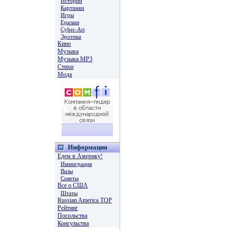
Истории
Картинки
Игры
Ералаш
Cyber-Art
Эротика
Кино
Музыка
Музыка MP3
Стихи
Мода
Информация
Едем в Америку!
Иммиграция
Визы
Советы
Все о США
Штаты
Russian America TOP
Рейтинг
Посольства
Консульства