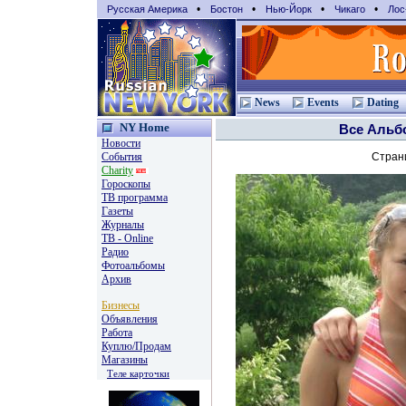
•
•
•
•
Русская Америка
Бостон
Нью-Йорк
Чикаго
Лос
News
Events
Dating
NY Home
Все Аль
Новости
События
Стран
Charity
Гороскопы
TВ программа
Газеты
Журналы
ТВ - Online
Радио
Фотоальбомы
Архив
Бизнесы
Объявления
Работа
Куплю/Продам
Магазины
Теле карточки