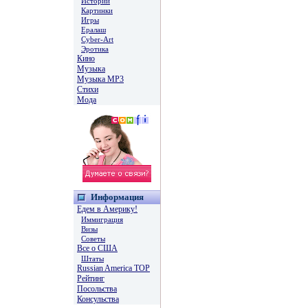
Истории
Картинки
Игры
Ералаш
Cyber-Art
Эротика
Кино
Музыка
Музыка MP3
Стихи
Мода
Информация
Едем в Америку!
Иммиграция
Визы
Советы
Все о США
Штаты
Russian America TOP
Рейтинг
Посольства
Консульства