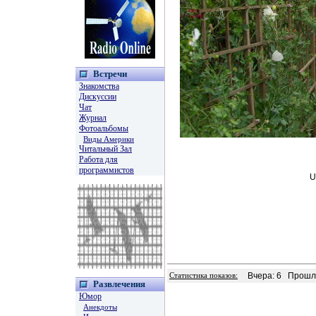
Встречи
Знакомства
Дискуссии
Чат
Журнал
Фотоальбомы
Виды Америки
Читальный Зал
Работа для
программистов
U
Вчера: 6
Прошла
Статистика показов:
Развлечения
Юмор
Анекдоты