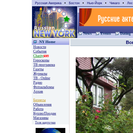
•
•
•
•
Русская Америка
Бостон
Нью-Йорк
Чикаго
Лос
News
Events
Dating
NY Home
Вс
Новости
События
Charity
Гороскопы
TВ программа
Газеты
Журналы
ТВ - Online
Радио
Фотоальбомы
Архив
Бизнесы
Объявления
Работа
Куплю/Продам
Магазины
Теле карточки