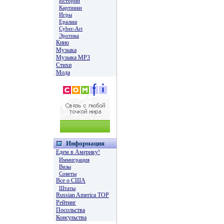
Истории
Картинки
Игры
Ералаш
Cyber-Art
Эротика
Кино
Музыка
Музыка MP3
Стихи
Мода
Информация
Едем в Америку!
Иммиграция
Визы
Советы
Все о США
Штаты
Russian America TOP
Рейтинг
Посольства
Консульства