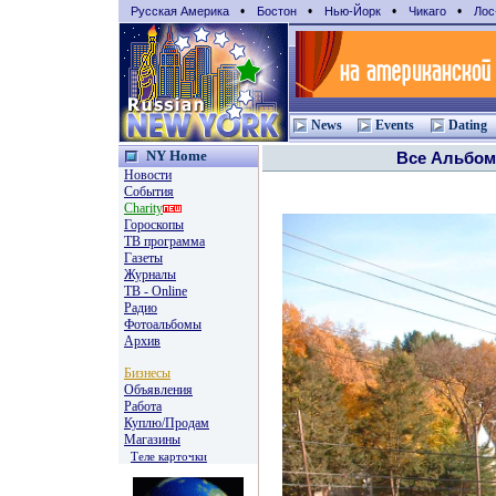
•
•
•
•
Русская Америка
Бостон
Нью-Йорк
Чикаго
Лос
News
Events
Dating
NY Home
Все Альбо
Новости
События
Charity
Гороскопы
TВ программа
Газеты
Журналы
ТВ - Online
Радио
Фотоальбомы
Архив
Бизнесы
Объявления
Работа
Куплю/Продам
Магазины
Теле карточки