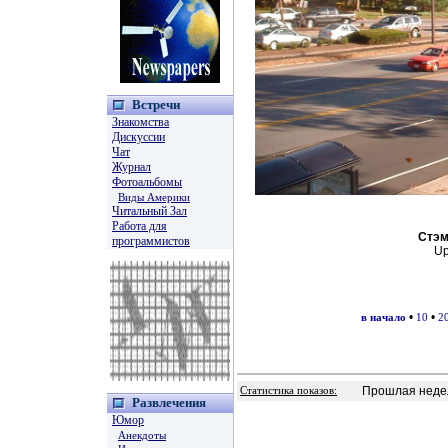
Встречи
Знакомства
Дискуссии
Чат
Журнал
Фотоальбомы
Виды Америки
Читальный Зал
Работа для
Стэм
программистов
Up
•
•
в начало
10
2
Прошлая недел
Статистика показов:
Развлечения
Юмор
Анекдоты