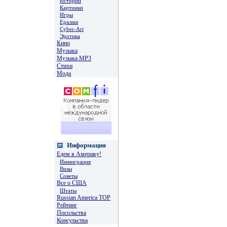
Истории
Картинки
Игры
Ералаш
Cyber-Art
Эротика
Кино
Музыка
Музыка MP3
Стихи
Мода
Информация
Едем в Америку!
Иммиграция
Визы
Советы
Все о США
Штаты
Russian America TOP
Рейтинг
Посольства
Консульства