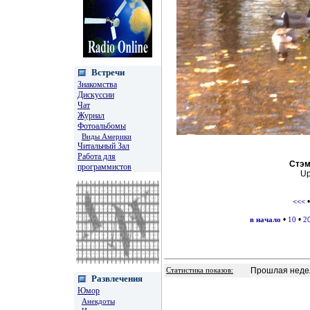
Встречи
Знакомства
Дискуссии
Чат
Журнал
Фотоальбомы
Виды Америки
Читальный Зал
Работа для
Стэм
программистов
Up
<<<
•
•
в начало
10
2
Прошлая недел
Статистика показов:
Развлечения
Юмор
Анекдоты