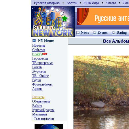
•
•
•
•
Русская Америка
Бостон
Нью-Йорк
Чикаго
Лос
News
Events
Dating
NY Home
Все Альбо
Новости
События
Charity
Гороскопы
TВ программа
Газеты
Журналы
ТВ - Online
Радио
Фотоальбомы
Архив
Бизнесы
Объявления
Работа
Куплю/Продам
Магазины
Теле карточки