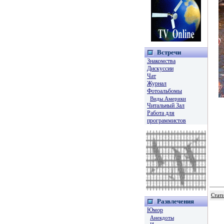
Встречи
Знакомства
Дискуссии
Чат
Журнал
Фотоальбомы
Виды Америки
Читальный Зал
Работа для
программистов
Стати
Развлечения
Юмор
Анекдоты