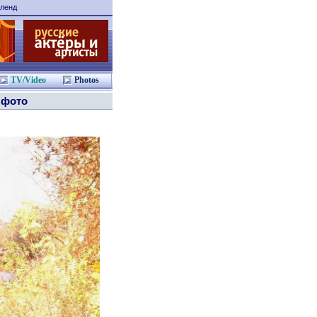
ленд
TV/Video
Photos
 фото