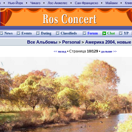
•
•
•
•
•
•
н
Нью-Йорк
Чикаго
Лос-Анжелес
Сан-Франциcко
Майами
Клив
News
Events
Dating
Classifieds
Forum
Chat
YP
Все Альбомы
Personal
Америка 2004, новые
>
>
• Страница
10/129
•
<< назад
дальше >>