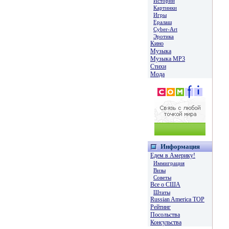
Истории
Картинки
Игры
Ералаш
Cyber-Art
Эротика
Кино
Музыка
Музыка MP3
Стихи
Мода
Информация
Едем в Америку!
Иммиграция
Визы
Советы
Все о США
Штаты
Russian America TOP
Рейтинг
Посольства
Консульства