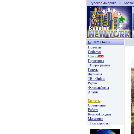
•
Русская Америка
Босто
NY Home
Новости
События
Charity
Гороскопы
TВ программа
Газеты
Журналы
ТВ - Online
Радио
Фотоальбомы
Архив
Бизнесы
Объявления
Работа
Куплю/Продам
Магазины
Теле карточки