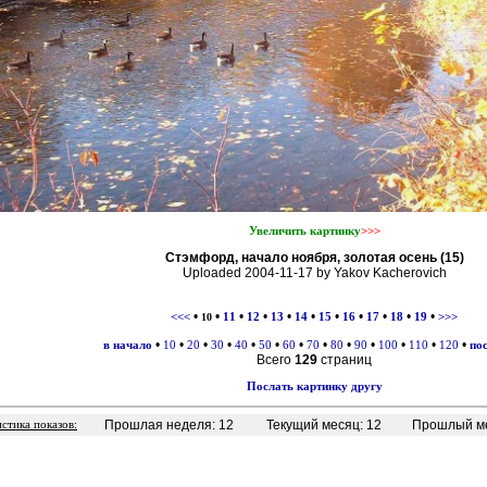
Увеличить картинку
>>>
Стэмфорд, начало ноября, золотая осень (15)
Uploaded 2004-11-17 by Yakov Kacherovich
•
•
•
•
•
•
•
•
•
•
•
<<<
10
11
12
13
14
15
16
17
18
19
>>>
•
•
•
•
•
•
•
•
•
•
•
•
•
в начало
10
20
30
40
50
60
70
80
90
100
110
120
по
Всего
129
страниц
Послать картинку другу
Прошлая неделя: 12
Текущий месяц: 12
Прошлый ме
стика показов: